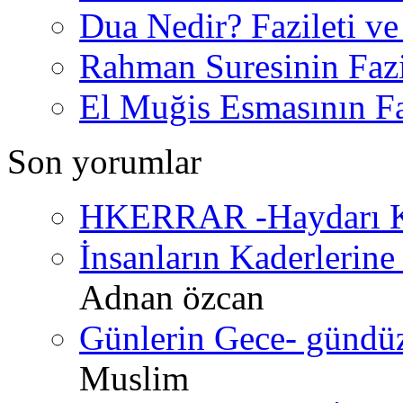
Dua Nedir? Fazileti ve
Rahman Suresinin Fazi
El Muğis Esmasının Faz
Son yorumlar
HKERRAR -Haydarı Ke
İnsanların Kaderlerine 
Adnan özcan
Günlerin Gece- gündüz 
Muslim