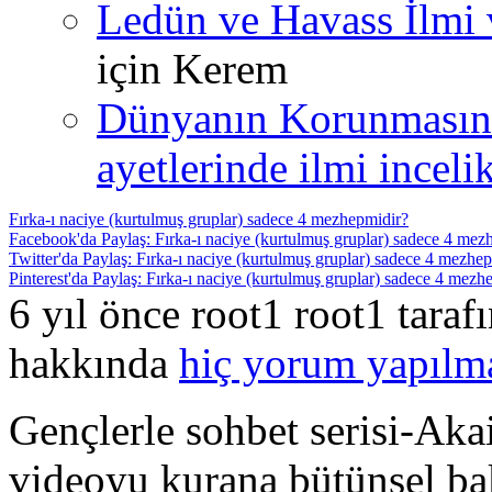
Ledün ve Havass İlmi 
için
Kerem
Dünyanın Korunmasın
ayetlerinde ilmi incelik
Fırka-ı naciye (kurtulmuş gruplar) sadece 4 mezhepmidir?
Facebook'da Paylaş: Fırka-ı naciye (kurtulmuş gruplar) sadece 4 mez
Twitter'da Paylaş: Fırka-ı naciye (kurtulmuş gruplar) sadece 4 mezhe
Pinterest'da Paylaş: Fırka-ı naciye (kurtulmuş gruplar) sadece 4 mezh
6 yıl önce root1 root1 tara
hakkında
hiç yorum yapılm
Gençlerle sohbet serisi-A
videoyu kurana bütünsel b