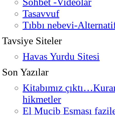
Sohbet -Videolar
Tasavvuf
Tıbbı nebevi-Alternati
Tavsiye Siteler
Havas Yurdu Sitesi
Son Yazılar
Kitabımız çıktı…Kurand
hikmetler
El Mucib Esması fazilet