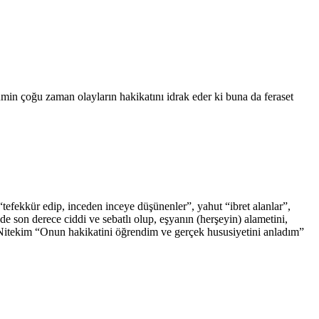
ümin çoğu zaman olayların hakikatını idrak eder ki buna da feraset
t “tefekkür edip, inceden inceye düşünenler”, yahut “ibret alanlar”,
e son derece ciddi ve sebatlı olup, eşyanın (herşeyin) alametini,
r. Nitekim “Onun hakikatini öğrendim ve gerçek hususiyetini anladım”