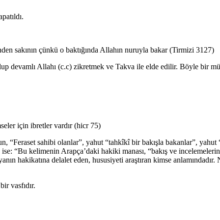
patıldı.
inden sakının çünkü o baktığında Allahın nuruyla bakar (Tirmizi 3127)
lup devamlı Allahı (c.c) zikretmek ve Takva ile elde edilir. Böyle bir m
er için ibretler vardır (hicr 75)
unun, “Feraset sahibi olanlar”, yahut “tahkîkî bir bakışla bakanlar”, yahu
 ise: “Bu kelimenin Arapça’daki hakiki manası, “bakış ve incelemelerind
eşyanın hakikatına delalet eden, hususiyeti araştıran kimse anlamındadı
ir vasfıdır.