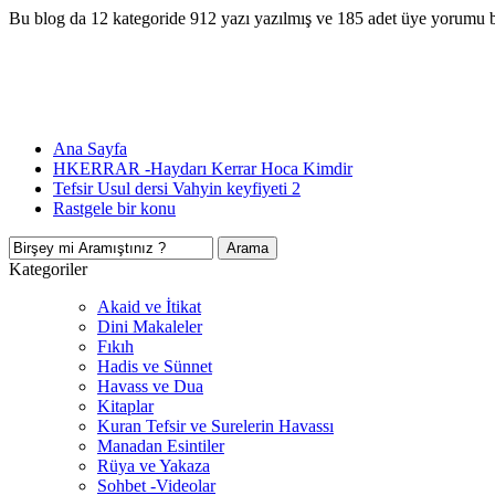
Bu blog da 12 kategoride 912 yazı yazılmış ve 185 adet üye yorumu 
Ana Sayfa
HKERRAR -Haydarı Kerrar Hoca Kimdir
Tefsir Usul dersi Vahyin keyfiyeti 2
Rastgele bir konu
Kategoriler
Akaid ve İtikat
Dini Makaleler
Fıkıh
Hadis ve Sünnet
Havass ve Dua
Kitaplar
Kuran Tefsir ve Surelerin Havassı
Manadan Esintiler
Rüya ve Yakaza
Sohbet -Videolar