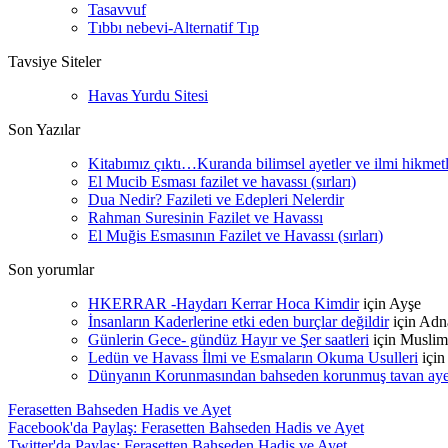
Tasavvuf
Tıbbı nebevi-Alternatif Tıp
Tavsiye Siteler
Havas Yurdu Sitesi
Son Yazılar
Kitabımız çıktı…Kuranda bilimsel ayetler ve ilmi hikmet
El Mucib Esması fazilet ve havassı (sırları)
Dua Nedir? Fazileti ve Edepleri Nelerdir
Rahman Suresinin Fazilet ve Havassı
El Muğis Esmasının Fazilet ve Havassı (sırları)
Son yorumlar
HKERRAR -Haydarı Kerrar Hoca Kimdir
için
Ayşe
İnsanların Kaderlerine etki eden burçlar değildir
için
Adn
Günlerin Gece- gündüz Hayır ve Şer saatleri
için
Muslim
Ledün ve Havass İlmi ve Esmaların Okuma Usulleri
içi
Dünyanın Korunmasından bahseden korunmuş tavan ayetle
Ferasetten Bahseden Hadis ve Ayet
Facebook'da Paylaş: Ferasetten Bahseden Hadis ve Ayet
Twitter'da Paylaş: Ferasetten Bahseden Hadis ve Ayet