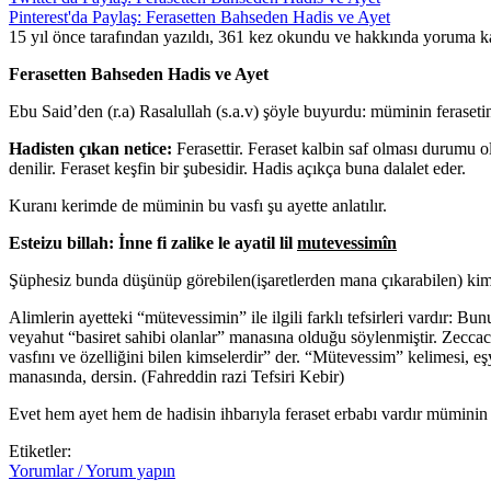
Pinterest'da Paylaş: Ferasetten Bahseden Hadis ve Ayet
15 yıl önce tarafından yazıldı, 361 kez okundu ve hakkında
yoruma ka
Ferasetten Bahseden Hadis ve Ayet
Ebu Said’den (r.a) Rasalullah (s.a.v) şöyle buyurdu: müminin feraset
Hadisten çıkan netice:
Ferasettir. Feraset kalbin saf olması durumu o
denilir. Feraset keşfin bir şubesidir. Hadis açıkça buna dalalet eder.
Kuranı kerimde de müminin bu vasfı şu ayette anlatılır.
Esteizu billah: İnne fi zalike le ayatil lil
mutevessimîn
Şüphesiz bunda düşünüp görebilen(işaretlerden mana çıkarabilen) kimsel
Alimlerin ayetteki “mütevessimin” ile ilgili farklı tefsirleri vardır: B
veyahut “basiret sahibi olanlar” manasına olduğu söylenmiştir. Zeccac
vasfını ve özelliğini bilen kimselerdir” der. “Mütevessim” kelimesi, 
manasında, dersin. (Fahreddin razi Tefsiri Kebir)
Evet hem ayet hem de hadisin ihbarıyla feraset erbabı vardır müminin b
Etiketler:
Yorumlar / Yorum yapın