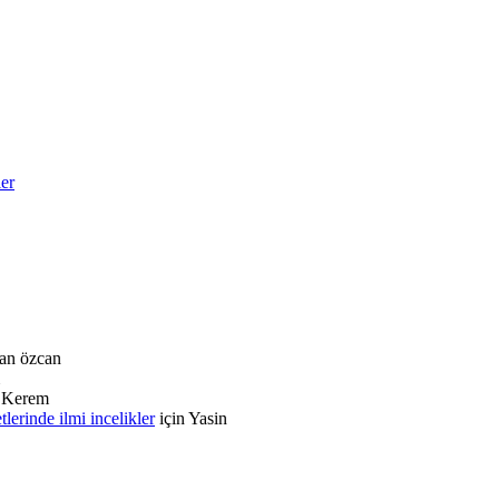
ler
an özcan
n
Kerem
rinde ilmi incelikler
için
Yasin