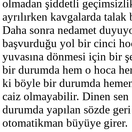
olmadan şiddetli geçimsizlik
ayrılırken kavgalarda talak 
Daha sonra nedamet duyuyor
başvurduğu yol bir cinci ho
yuvasına dönmesi için bir ş
bir durumda hem o hoca hem 
ki böyle bir durumda hemen
caiz olmayabilir. Dinen sen
durumda yapılan sözde geri
otomatikman büyüye girer.