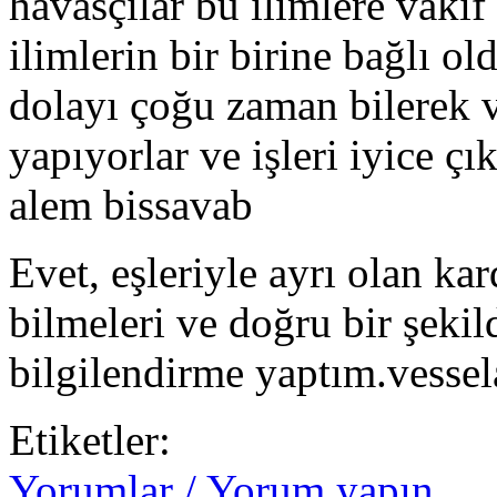
havasçılar bu ilimlere vakı
ilimlerin bir birine bağlı o
dolayı çoğu zaman bilerek 
yapıyorlar ve işleri iyice ç
alem bissavab
Evet, eşleriyle ayrı olan ka
bilmeleri ve doğru bir şekil
bilgilendirme yaptım.vesse
Etiketler:
Yorumlar / Yorum yapın