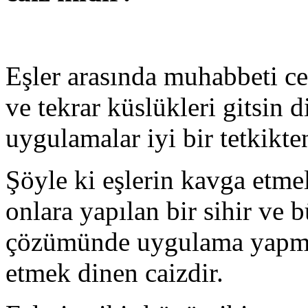
Eşler arasında muhabbeti cel
ve tekrar küslükleri gitsin d
uygulamalar iyi bir tetkikte
Şöyle ki eşlerin kavga etmel
onlara yapılan bir sihir ve
çözümünde uygulama yapmak
etmek dinen caizdir.