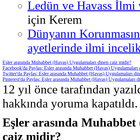
Ledün ve Havass İlmi 
için
Kerem
Dünyanın Korunmasın
ayetlerinde ilmi incelik
Eşler arasında Muhabbet (Havas) Uygulamaları dinen caiz midir?
Facebook'da Paylaş: Eşler arasında Muhabbet (Havas) Uygulamaları d
Twitter'da Paylaş: Eşler arasında Muhabbet (Havas) Uygulamaları din
Pinterest'da Paylaş: Eşler arasında Muhabbet (Havas) Uygulamaları di
12 yıl önce tarafından yazı
hakkında
yoruma kapatıldı.
Eşler arasında Muhabbet
caiz midir?