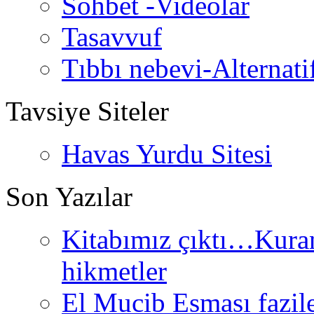
Sohbet -Videolar
Tasavvuf
Tıbbı nebevi-Alternati
Tavsiye Siteler
Havas Yurdu Sitesi
Son Yazılar
Kitabımız çıktı…Kurand
hikmetler
El Mucib Esması fazilet