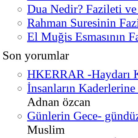
Dua Nedir? Fazileti ve
Rahman Suresinin Fazi
El Muğis Esmasının Faz
Son yorumlar
HKERRAR -Haydarı Ke
İnsanların Kaderlerine 
Adnan özcan
Günlerin Gece- gündüz 
Muslim