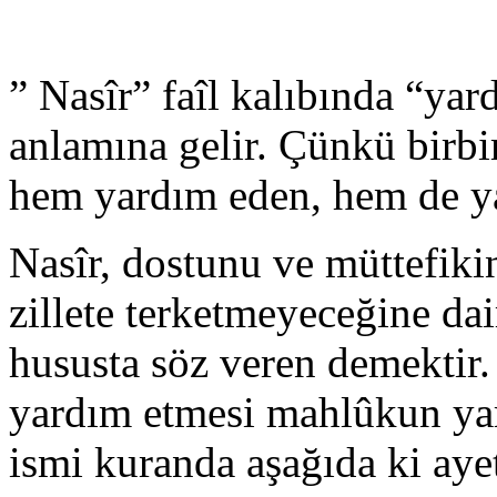
” Nasîr” faîl kalıbında “ya
anlamına gelir. Çünkü birbi
hem yardım eden, hem de y
Nasîr, dostunu ve müttefiki
zillete terketmeyeceğine da
hususta söz veren demektir
yardım etmesi mahlûkun yar
ismi kuranda aşağıda ki aye