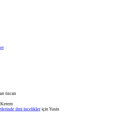
ler
an özcan
n
Kerem
rinde ilmi incelikler
için
Yasin