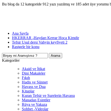
Bu blog da 12 kategoride 912 yazı yazılmış ve 185 adet üye yorumu 
Ana Sayfa
HKERRAR -Haydarı Kerrar Hoca Kimdir
Tefsir Usul dersi Vahyin keyfiyeti 2
Rastgele bir konu
Kategoriler
Akaid ve İtikat
Dini Makaleler
Fıkıh
Hadis ve Sünnet
Havass ve Dua
Kitaplar
Kuran Tefsir ve Surelerin Havassı
Manadan Esintiler
Rüya ve Yakaza
Sohbet -Videolar