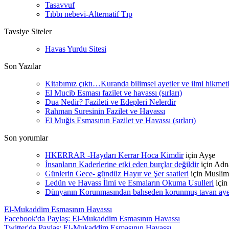
Tasavvuf
Tıbbı nebevi-Alternatif Tıp
Tavsiye Siteler
Havas Yurdu Sitesi
Son Yazılar
Kitabımız çıktı…Kuranda bilimsel ayetler ve ilmi hikmet
El Mucib Esması fazilet ve havassı (sırları)
Dua Nedir? Fazileti ve Edepleri Nelerdir
Rahman Suresinin Fazilet ve Havassı
El Muğis Esmasının Fazilet ve Havassı (sırları)
Son yorumlar
HKERRAR -Haydarı Kerrar Hoca Kimdir
için
Ayşe
İnsanların Kaderlerine etki eden burçlar değildir
için
Adn
Günlerin Gece- gündüz Hayır ve Şer saatleri
için
Muslim
Ledün ve Havass İlmi ve Esmaların Okuma Usulleri
içi
Dünyanın Korunmasından bahseden korunmuş tavan ayetle
El-Mukaddim Esmasının Havassı
Facebook'da Paylaş: El-Mukaddim Esmasının Havassı
Twitter'da Paylaş: El-Mukaddim Esmasının Havassı