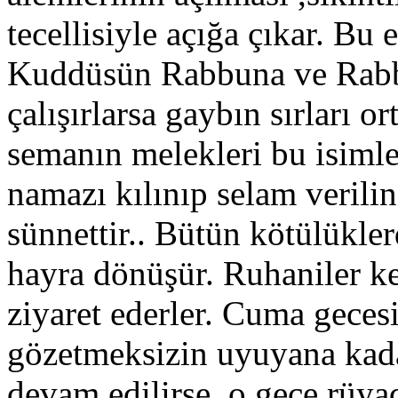
tecellisiyle açığa çıkar. Bu
Kuddüsün Rabbuna ve Rabbü
çalışırlarsa gaybın sırları o
semanın melekleri bu isimle
namazı kılınıp selam veril
sünnettir.. Bütün kötülükle
hayra dönüşür. Ruhaniler ke
ziyaret ederler. Cuma gecesi
gözetmeksizin uyuyana kada
devam edilirse, o gece rü