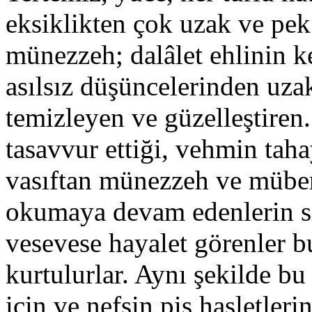
eksiklikten çok uzak ve pek
münezzeh; dalâlet ehlinin k
asılsız düşüncelerinden uzak
temizleyen ve güzelleştiren. 
tasavvur ettiği, vehmin tahay
vasıftan münezzeh ve müber
okumaya devam edenlerin sı
vesevese hayalet görenler b
kurtulurlar. Aynı şekilde bu
için ve nefsin pis hasletler