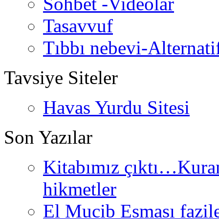
Sohbet -Videolar
Tasavvuf
Tıbbı nebevi-Alternati
Tavsiye Siteler
Havas Yurdu Sitesi
Son Yazılar
Kitabımız çıktı…Kurand
hikmetler
El Mucib Esması fazilet