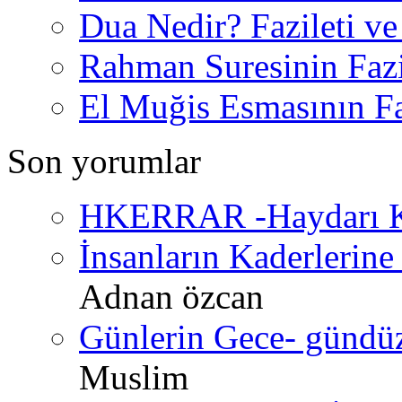
Dua Nedir? Fazileti ve
Rahman Suresinin Fazi
El Muğis Esmasının Faz
Son yorumlar
HKERRAR -Haydarı Ke
İnsanların Kaderlerine 
Adnan özcan
Günlerin Gece- gündüz 
Muslim