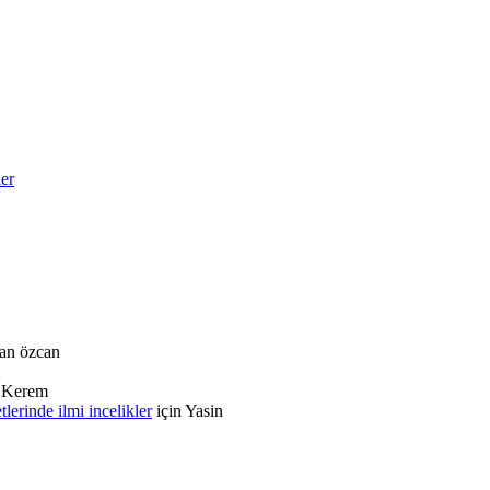
ler
an özcan
n
Kerem
rinde ilmi incelikler
için
Yasin