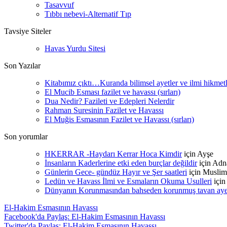
Tasavvuf
Tıbbı nebevi-Alternatif Tıp
Tavsiye Siteler
Havas Yurdu Sitesi
Son Yazılar
Kitabımız çıktı…Kuranda bilimsel ayetler ve ilmi hikmet
El Mucib Esması fazilet ve havassı (sırları)
Dua Nedir? Fazileti ve Edepleri Nelerdir
Rahman Suresinin Fazilet ve Havassı
El Muğis Esmasının Fazilet ve Havassı (sırları)
Son yorumlar
HKERRAR -Haydarı Kerrar Hoca Kimdir
için
Ayşe
İnsanların Kaderlerine etki eden burçlar değildir
için
Adn
Günlerin Gece- gündüz Hayır ve Şer saatleri
için
Muslim
Ledün ve Havass İlmi ve Esmaların Okuma Usulleri
içi
Dünyanın Korunmasından bahseden korunmuş tavan ayetle
El-Hakim Esmasının Havassı
Facebook'da Paylaş: El-Hakim Esmasının Havassı
Twitter'da Paylaş: El-Hakim Esmasının Havassı