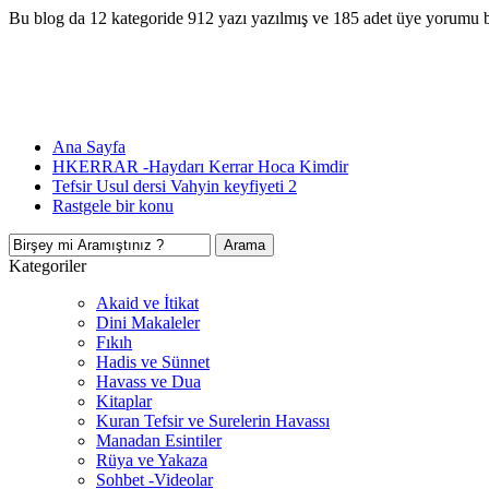
Bu blog da 12 kategoride 912 yazı yazılmış ve 185 adet üye yorumu 
Ana Sayfa
HKERRAR -Haydarı Kerrar Hoca Kimdir
Tefsir Usul dersi Vahyin keyfiyeti 2
Rastgele bir konu
Kategoriler
Akaid ve İtikat
Dini Makaleler
Fıkıh
Hadis ve Sünnet
Havass ve Dua
Kitaplar
Kuran Tefsir ve Surelerin Havassı
Manadan Esintiler
Rüya ve Yakaza
Sohbet -Videolar