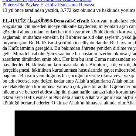
Pinterest'da Paylaş: El-Hafız Esmasının Havassı
13 yıl önce tarafından yazıldı, 3.772 kez okundu ve hakkında
yoruma 
EL-HAFÎZ (اَلْحَفِيظُ)998-Denayail-Cefyail:
Koruyan, muhafaza eden,
sorgulama için inceden inceye dikkatle kaydeden; milyonları aşan canlı
gözetimi altında tutan; onları heı türlü zarar ve kötülüklerden koruyan
sağlamak, muhafaza etmektir. b) Birbirlerine zıd olan şeylerin, yekdiğe
buyurmuştur. Bu Hafîz ism-i şerîfinin tecelliyatındandır. Bir hayvan k
da Hafîz isminin gereğidir. Bu bakımdan âhirette yeniden dirilme ve y
gelir. Muradı hasıl olur.Şems saatinde bir hastanın üzerine okunsa şi
zararların tümünden emin olur. Her kim bu ismi Cuma namazından sonra
hayallerden Hakk tealanın korumasında olur. Bir oturuşta üç yüz üç d
gerçekleşmesi, fakirlikten kurtulunması hususlarında gayet mücerrebdir
bağlanır. Bu ismi yeni doğmuş bir çocuğun üzerine okusa veya yazıp taş
bu adı ebcetsel sayı değeri kadar anıp Allah’a sığınırlarsa Allah onları
ve felaketlerden korunmaya yarayan çok yüce bir addır. Öğrenciler bu a
hücumu ve benzeri abdest alıp iki rikaat nafile namazı kılıp korunma
tekrarlayıp Hafiz esmasını 998 defa anarak Allah’a sığınırlarsa hiçbi
kötülüğü bertaraf ederler. O kimse Allah’ın himayesi altında olur.All