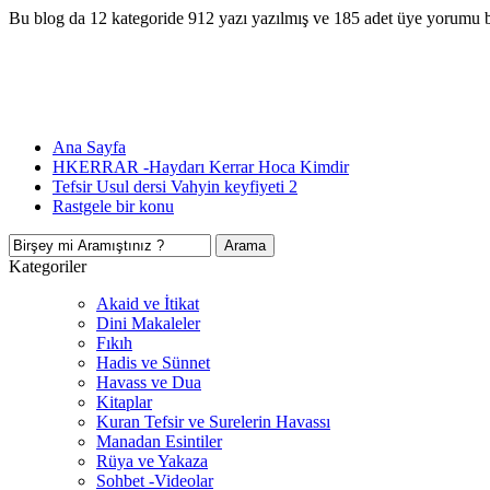
Bu blog da 12 kategoride 912 yazı yazılmış ve 185 adet üye yorumu 
Ana Sayfa
HKERRAR -Haydarı Kerrar Hoca Kimdir
Tefsir Usul dersi Vahyin keyfiyeti 2
Rastgele bir konu
Kategoriler
Akaid ve İtikat
Dini Makaleler
Fıkıh
Hadis ve Sünnet
Havass ve Dua
Kitaplar
Kuran Tefsir ve Surelerin Havassı
Manadan Esintiler
Rüya ve Yakaza
Sohbet -Videolar