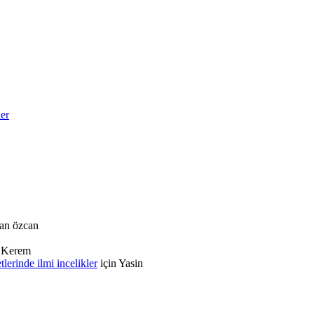
ler
an özcan
n
Kerem
rinde ilmi incelikler
için
Yasin