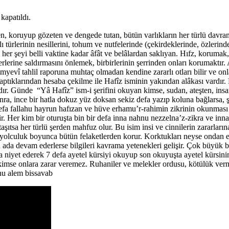
kapatıldı.
 koruyup gözeten ve dengede tutan, bütün varlıkların her türlü davranış
 türlerinin nesillerini, tohum ve nutfelerinde (çekirdeklerinde, özlerin
, her şeyi belli vaktine kadar âfât ve belâlardan saklıyan. Hıfz, korumak
rlerine saldırmasını önlemek, birbirlerinin şerrinden onları korumaktır. 
imyevî tahlil raporuna muhtaç olmadan kendine zararlı otları bilir ve o
aptıklarından hesaba çekilme ile Hafîz isminin yakından alâkası vardır
fadır. Günde “Yâ Hafîz” ism-i şerifini okuyan kimse, sudan, ateşten, ins
, ince bir hatla dokuz yüz doksan sekiz defa yazıp koluna bağlarsa, ş
efa fallahu hayrun hafızan ve hüve erhamu’r-rahimin zikrinin okunması 
. Her kim bir oturuşta bin bir defa inna nahnu nezzelna’z-zikra ve inna
ıtsa her türlü şerden mahfuz olur. Bu isim insi ve cinnilerin zararların
 yolculuk boyunca bütün felaketlerden korur. Korktukları neyse ondan emin
da devam ederlerse bilgileri kavrama yetenekleri gelişir. Çok büyük bir 
ya niyet ederek 7 defa ayetel kürsiyi okuyup son okuyuşta ayetel kürsi
r kimse onlara zarar veremez. Ruhaniler ve melekler ordusu, kötülük ver
ahu alem bissavab