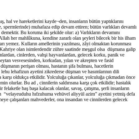
, hal ve hareketlerini kayde¬den, insanların bütün yaptıklarını
de, spermlerinde) muhafaza edip devam ettiren; bütün varlıkları devamlı
, demektir. Bu koruma iki şekilde olur: a) Varlıkların devamını
Allah her mahlûkuna, kendine zararlı olan şeyleri bilecek bir his ilham
nları yemez. Kulların amellerinin yazılması, zâyi olmaktan korunması
. Kahriye olan isimlerdendir zühre saatinde meşgul olsa düşmana galip
anlardan, cinlerden, vahşi hayvanlardan, gelecek korku, panik ve
eytan vesvesesinden, korkudan, yılan ve akrepten ve fasid
düşmanın perişan olması, hastanın şifa bulması, hacetlerin
 lehu lehafizun ayetini zikrederse düşman ve hasımlarının dili
a karşı oldukça etkilidir. Yolculuğa çıkanlar, yolculuğa çıkmadan önce
 olurlar. Bu ad , cinnilerin saldırısına karşı çok etkilidir; hastalık
felaketle baş başa kalacak olanlar, savaş, çatışma, şerli insanların
nin “velayeuduhu hıfzuhuma vehüvel aliyyül azim” ayetini yetmiş defa
meye çalışanları mahvederler, ona insandan ve cinnilerden gelecek