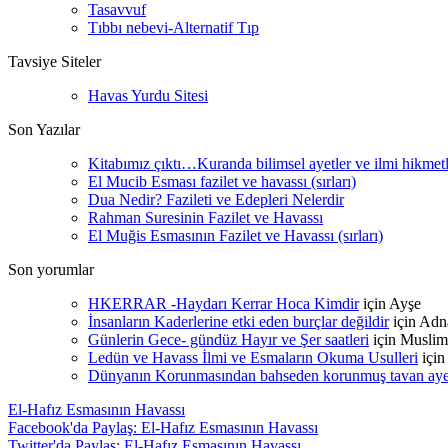
Tasavvuf
Tıbbı nebevi-Alternatif Tıp
Tavsiye Siteler
Havas Yurdu Sitesi
Son Yazılar
Kitabımız çıktı…Kuranda bilimsel ayetler ve ilmi hikmet
El Mucib Esması fazilet ve havassı (sırları)
Dua Nedir? Fazileti ve Edepleri Nelerdir
Rahman Suresinin Fazilet ve Havassı
El Muğis Esmasının Fazilet ve Havassı (sırları)
Son yorumlar
HKERRAR -Haydarı Kerrar Hoca Kimdir
için
Ayşe
İnsanların Kaderlerine etki eden burçlar değildir
için
Adn
Günlerin Gece- gündüz Hayır ve Şer saatleri
için
Muslim
Ledün ve Havass İlmi ve Esmaların Okuma Usulleri
içi
Dünyanın Korunmasından bahseden korunmuş tavan ayetle
El-Hafız Esmasının Havassı
Facebook'da Paylaş: El-Hafız Esmasının Havassı
Twitter'da Paylaş: El-Hafız Esmasının Havassı