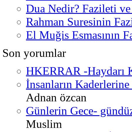
Dua Nedir? Fazileti ve
Rahman Suresinin Fazi
El Muğis Esmasının Faz
Son yorumlar
HKERRAR -Haydarı Ke
İnsanların Kaderlerine 
Adnan özcan
Günlerin Gece- gündüz 
Muslim