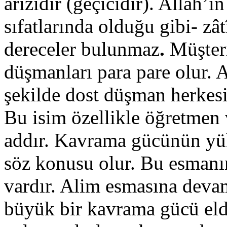
ârızîdir (geçicidir). Allah’ı
sıfatlarında olduğu gibi- z
dereceler bulunmaz
.
Müşteri
düşmanları para pare olur. Ay
şekilde dost düşman herkesi
Bu isim özellikle öğretmen 
addır. Kavrama gücünün yü
söz konusu olur. Bu esmanı
vardır. Alim esmasına deva
büyük bir kavrama gücü elde