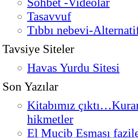
Sohbet -Videolar
Tasavvuf
Tıbbı nebevi-Alternati
Tavsiye Siteler
Havas Yurdu Sitesi
Son Yazılar
Kitabımız çıktı…Kurand
hikmetler
El Mucib Esması fazilet