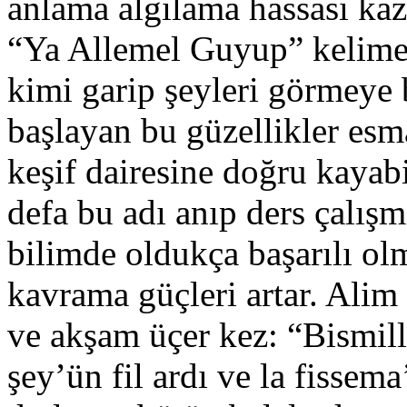
anlama algılama hassası kaza
“Ya Allemel Guyup” kelimele
kimi garip şeyleri görmeye b
başlayan bu güzellikler esm
keşif dairesine doğru kayab
defa bu adı anıp ders çalışma
bilimde oldukça başarılı ol
kavrama güçleri artar. Alim
ve akşam üçer kez: “Bismill
şey’ün fil ardı ve la fiss