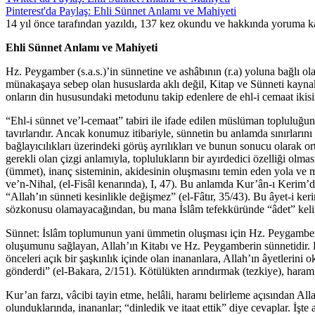
Pinterest'da Paylaş: Ehli Sünnet Anlamı ve Mahiyeti
14 yıl önce tarafından yazıldı, 137 kez okundu ve hakkında
yoruma ka
Ehli Sünnet Anlamı ve Mahiyeti
Hz. Peygamber (s.a.s.)’in sünnetine ve ashâbının (r.a) yoluna bağlı ola
münakaşaya sebep olan hususlarda aklı değil, Kitap ve Sünneti kaynak a
onların din hususundaki metodunu takip edenlere de ehl-i cemaat ikisine
“Ehl-i sünnet ve’l-cemaat” tabiri ile ifade edilen müslüman topluluğun, 
tavırlarıdır. Ancak konumuz itibariyle, sünnetin bu anlamda sınırlarını
bağlayıcılıkları üzerindeki görüş ayrılıkları ve bunun sonucu olarak or
gerekli olan çizgi anlamıyla, toplulukların bir ayırdedici özelliği olm
(ümmet), inanç sisteminin, akidesinin oluşmasını temin eden yola ve me
ve’n-Nihal, (el-Fisâl kenarında), I, 47). Bu anlamda Kur’ân-ı Kerim’de
“Allah’ın sünneti kesinlikle değişmez” (el-Fâtır, 35/43). Bu âyet-i keri
sözkonusu olamayacağından, bu mana İslâm tefekküründe “âdet” kelime
Sünnet: İslâm toplumunun yani ümmetin oluşması için Hz. Peygamber’i
oluşumunu sağlayan, Allah’ın Kitabı ve Hz. Peygamberin sünnetidir. B
önceleri açık bir şaşkınlık içinde olan inananlara, Allah’ın âyetlerin
gönderdi” (el-Bakara, 2/151). Kötülükten arındırmak (tezkiye), haram ve
Kur’an farzı, vâcibi tayin etme, helâli, haramı belirleme açısından A
olunduklarında, inananlar; “dinledik ve itaat ettik” diye cevaplar. İşte