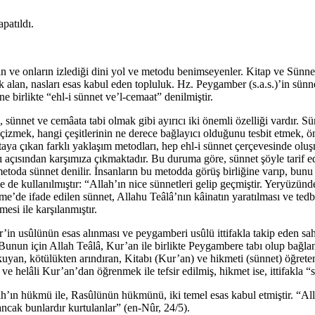
patıldı.
n ve onların izlediği dini yol ve metodu benimseyenler. Kitap ve Sünnet 
lan, nasları esas kabul eden topluluk. Hz. Peygamber (s.a.s.)’in sünnet
 birlikte “ehl-i sünnet ve’l-cemaat” denilmiştir.
sünnet ve cemâata tabi olmak gibi ayırıcı iki önemli özelliği vardır. Sünne
 çizmek, hangi çeşitlerinin ne derece bağlayıcı olduğunu tesbit etmek, ön
taya çıkan farklı yaklaşım metodları, hep ehl-i sünnet çerçevesinde oluş
ası açısından karşımıza çıkmaktadır. Bu duruma göre, sünnet şöyle tarif e
toda sünnet denilir. İnsanların bu metodda görüş birliğine varıp, bunu u
 de kullanılmıştır: “Allah’ın nice sünnetleri gelip geçmiştir. Yeryüzünd
me’de ifade edilen sünnet, Allahu Teâlâ’nın kâinatın yaratılması ve tedbir
si ile karşılanmıştır.
n usûlünün esas alınması ve peygamberi usûlü ittifakla takip eden sah
unun için Allah Teâlâ, Kur’an ile birlikte Peygambere tabı olup bağlanm
i okuyan, kötülükten arındıran, Kitabı (Kur’an) ve hikmeti (sünnet) öğret
 helâli Kur’an’dan öğrenmek ile tefsir edilmiş, hikmet ise, ittifakla “s
llah’ın hükmü ile, Rasûlünün hükmünü, iki temel esas kabul etmiştir. “
 ancak bunlardır kurtulanlar” (en-Nûr, 24/5).