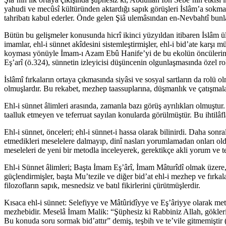
yahudi ve mecûsî kültüründen aktardığı sapık görüşleri İslâm’a sokmaya 
tahribatı kabul ederler. Önde gelen Şiâ ulemâsından en-Nevbahtî bunla
Bütün bu gelişmeler konusunda hicrî ikinci yüzyıldan itibaren İslâm ü
imamlar, ehl-i sünnet akîdesini sistemleştirmişler, ehl-i bid’ate karşı 
koyması yönüyle İmam-ı Azam Ebû Hanife’yi de bu ekolün öncülerinden
Eş’arî (ö.324), sünnetin izleyicisi düşüncenin olgunlaşmasında özel role
İslâmî fırkaların ortaya çıkmasında siyâsi ve sosyal sartların da rolü 
olmuşlardır. Bu rekabet, mezhep taassuplarına, düşmanlık ve çatışmal
Ehl-i sünnet âlimleri arasında, zamanla bazı görüş ayrılıkları olmuştu
taalluk etmeyen ve teferruat sayılan konularda görülmüştür. Bu ihtilâfla
Ehl-i sünnet, önceleri; ehl-i sünnet-i hassa olarak bilinirdi. Daha so
etmedikleri meselelere dalmayıp, dinî nasları yorumlamadan onları old
meseleleri de yeni bir metodla inceleyerek, gerektikçe akli yorum ve te
Ehl-i Sünnet âlimleri; Başta İmam Eş’ârî, İmam Mâturîdî olmak üzere, 
güçlendirmişler, başta Mu’tezile ve diğer bid’at ehl-i mezhep ve fırk
filozofların sapık, mesnedsiz ve batıl fikirlerini çürütmüşlerdir.
Kısaca ehl-i sünnet: Selefiyye ve Mâtûridîyye ve Eş’âriyye olarak met
mezhebidir. Meselâ İmam Malik: “Şüphesiz ki Rabbiniz Allah, gökleri ve 
Bu konuda soru sormak bid’attır” demiş, teşbih ve te’vile gitmemiştir