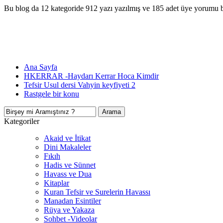
Bu blog da 12 kategoride 912 yazı yazılmış ve 185 adet üye yorumu 
Ana Sayfa
HKERRAR -Haydarı Kerrar Hoca Kimdir
Tefsir Usul dersi Vahyin keyfiyeti 2
Rastgele bir konu
Kategoriler
Akaid ve İtikat
Dini Makaleler
Fıkıh
Hadis ve Sünnet
Havass ve Dua
Kitaplar
Kuran Tefsir ve Surelerin Havassı
Manadan Esintiler
Rüya ve Yakaza
Sohbet -Videolar