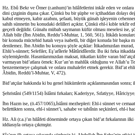
Hz. Ebû Bekr ve Ömer (r.anhum)’in hilâfetlerini inkâr eden ve onlara s
dini çizginin dışına çıkar. Çünkü bu bir şüphe ve içtihaddan dolayı deği
kabul etmeyen, kabir azabını, şefaati, büyük günah işleyenin cehennemd
sahih sünnetin bu konudaki delilleri açıktır. Çünkü ehl-i kıble tekfir 
geçerli değildir. Günahı mübah saymanın küfür olması meselesi ise, şöyle
Allah bilir (İbn Abidin, Reddu’l-Muhtar, 1, 560, 561). İtikâdı konularda
bir konuda müctehid hatalı veya isabetli, bir diğer konuda bir başka müct
denilemez. İbn Abidin bu konuyu şöyle açıklar: İtikadımızdan murad, h
Ehlü’s-sünnet; Selefiler, Eş’arîlerle Mâtûridîlerdir. Bu iki fırka itikadd
söylemişlerdir. Hasımlarımızdan maksat, itikatları küfre varan bid’atç
varmayan bid’atlara örnek: Kur’an’ın mahlûk olduğunu ve Allah’u Teâlâ
benzememeye çalışmak ve onlara muhalefet etmek gerekir. Bid’at ehlin
Âbidin, Reddü’l-Muhtar, V, 472).
Bid’atçılar hakkında ki bu genel hükümlerin açıklanmasından sonra; ilk bi
Şehristâni (549/1154) İslâmi fırkaları; Kaderiyye, Sıfatiyye, Hâriciyye,
İbn Hazm ise, (ö.457/1065),İslâmi mezhepleri: Ehl-i sünnet ve cemaat, M
belirttikten sonra, ehl-i sünnet’i, sahabe ve tabiînin seçkinleri, ehl-i ha
Hz. Ali (r.a.)’ın hilâfeti döneminde ortaya çıkan bid’at fırkalarının ilki
iddiasıyla ortaya çıkmıştır.
Şîa’nın ilk ortaya çıkışında şüphesiz ki, Abdullah İbn Sebe’nin etkisi