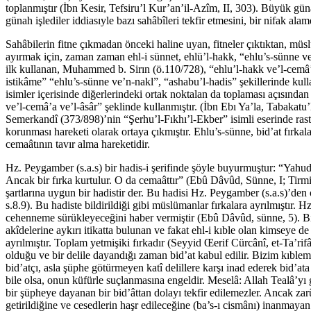
toplanmıştır (İbn Kesir, Tefsiru’l Kur’an’il-Azîm, II, 303). Büyük gün
günah işlediler iddiasıyle bazı sahâbîleri tekfir etmesini, bir nifak alam
Sahâbilerin fitne çıkmadan önceki haline uyan, fitneler çıktıktan, müs
ayırmak için, zaman zaman ehl-i sünnet, ehlü’l-hakk, “ehlu’s-sünne ve’
ilk kullanan, Muhammed b. Sirın (ö.110/728), “ehlu’l-hakk ve’l-cemâ’a”
istikâme” “ehlu’s-sünne ve’n-nakl”, “ashabu’l-hadis” şekillerinde kull
isimler içerisinde diğerlerindeki ortak noktalan da toplaması açısınd
ve’l-cemâ’a ve’l-âsâr” şeklinde kullanmıştır. (İbn Ebı Ya’la, Tabakatu
Semerkandî (373/898)’nin “Şerhu’l-Fıkhı’l-Ekber” isimli eserinde ras
korunması hareketi olarak ortaya çıkmıştır. Ehlu’s-sünne, bid’at fırkalar
cemaâtının tavır alma hareketidir.
Hz. Peygamber (s.a.s) bir hadis-i şerifinde şöyle buyurmuştur: “Yahudı
Ancak bir fırka kurtulur. O da cemaâttır” (Ebû Dâvûd, Sünne, I; Tir
şartlarına uygun bir hadistir der. Bu hadisi Hz. Peygamber (s.a.s)’de
s.8.9). Bu hadiste bildirildiği gibi müslümanlar fırkalara ayrılmıştır
cehenneme sürükleyeceğini haber vermiştir (Ebû Dâvûd, sünne, 5). Bidat
akîdelerine aykırı itikatta bulunan ve fakat ehl-i kıble olan kimseye de
ayrılmıştır. Toplam yetmişiki fırkadır (Seyyid Œerif Cürcânî, et-Ta’rifâ
olduğu ve bir delile dayandığı zaman bid’at kabul edilir. Bizim kıblemiz
bid’atçı, asla şüphe götürmeyen katî delillere karşı inad ederek bid’at
bile olsa, onun küfürle suçlanmasına engeldir. Meselâ: Allah Tealâ’y
bir şüpheye dayanan bir bid’âttan dolayı tekfir edilemezler. Ancak za
getirildiğine ve cesedlerin haşr edileceğine (ba’s-ı cismânı) inanmaya