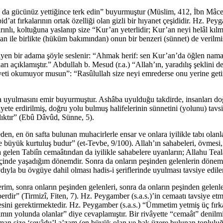
ımı da gücünüz yettiğince terk edin” buyurmuştur (Müslim, 412, İbn Mâce
d’at fırkalarının ortak özelliği olan gizli bir hıyanet çeşididir. Hz. Pe
rınlı, koltuğuna yaslanıp size “Kur’an yeterlidir; Kur’an neyi helâl kıl
’an ile birlikte (hüküm bakımından) onun bir benzeri (sünnet) de veril
 diyen bir adama şöyle seslenir: “Ahmak herif: sen Kur’an’da öğlen nam
 açıklamıştır.” Abdullah b. Mesud (r.a.) “Allah’ın, yaradılış şeklini de
âyeti okumuyor musun”: “Rasûlullah size neyi emrederse onu yerine getir
 uyulmasını emir buyurmuştur. Ashâba uyulduğu takdirde, insanları doğr
âyete erdirilmiş, doğru yolu bulmuş halifelerinin sünnetini (yolunu) tavsi
klıktır” (Ebû Dâvûd, Sünne, 5).
n, en ön safta bulunan muhacirlerle ensar ve onlara iyilikle tabı olanla
 İşte büyük kurtuluş budur” (et-Tevbe, 9/100). Allah’ın sahabeleri, övme
a gelen Tabiîn cemaâtından da iyilikle sahabelere uyanların; Allahu Te
çinde yaşadığım dönemdir. Sonra da onların peşinden gelenlerin dönemid
dıyla bu övgüye dahil olması hadis-i şeriflerinde uyulması tavsiye edil
rim, sonra onların peşinden gelenleri, sonra da onların peşinden gelenle
rdir” (Tirmizî, Fiten, 7). Hz. Peygamber (s.a.s.)’in cemaatı tavsiye et
ini gerektirmektedir. Hz. Peygamber (s.a.s.) “Ümmetim yetmiş üç fırkay
 yolunda olanlar” diye cevaplamıştır. Bir rivâyette “cemaât” denilmişti
an size ‘sevâdu’l a’zam (en büyük olan ve hak üzere bulunan topluluğa