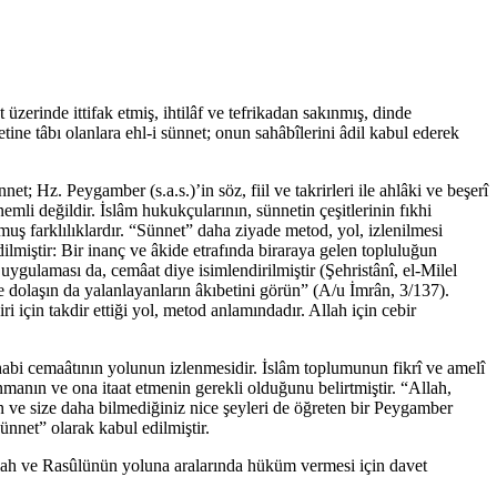
üzerinde ittifak etmiş, ihtilâf ve tefrikadan sakınmış, dinde
ine tâbı olanlara ehl-i sünnet; onun sahâbîlerini âdil kabul ederek
t; Hz. Peygamber (s.a.s.)’in söz, fiil ve takrirleri ile ahlâki ve beşerî
emli değildir. İslâm hukukçularının, sünnetin çeşitlerinin fıkhi
muş farklılıklardır. “Sünnet” daha ziyade metod, yol, izlenilmesi
dilmiştir: Bir inanç ve âkide etrafında biraraya gelen topluluğun
ygulaması da, cemâat diye isimlendirilmiştir (Şehristânî, el-Milel
e dolaşın da yalanlayanların âkıbetini görün” (A/u İmrân, 3/137).
i için takdir ettiği yol, metod anlamındadır. Allah için cebir
abi cemaâtının yolunun izlenmesidir. İslâm toplumunun fikrî ve amelî
anın ve ona itaat etmenin gerekli olduğunu belirtmiştir. “Allah,
en ve size daha bilmediğiniz nice şeyleri de öğreten bir Peygamber
ünnet” olarak kabul edilmiştir.
Allah ve Rasûlünün yoluna aralarında hüküm vermesi için davet