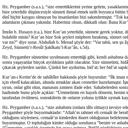
Hz. Peygamber (s.a.s.), “size emrettiklerimi yerine getirin, yasaklar
bize yeterlidir düşüncesiyle sünneti ihmal etmek tarih boyunca bütün bi
dinî hiçbir kaygısı olmayan bu insanlardan bizi sakındırmıştır. “Tok ka
adamların çıkması yakındır. Haberiniz olsun, dikkatli olun: Bana Kur
İmrân b. Husayn (r.a.), bize Kur’an yeterlidir, sünnete gerek yoktur,
bulabilir misin? Kur’an bize Sok şeyleri müphem bırakmış, sünnet onları
var mı?” diye sorar. Abdullah b. Mesud şöyle der: “Var tabii, sen şu 
Zeyd, Sünnetü’r-Resûl Şakîkatu’l-Kur’ân, s.54).
Hz. Peygamber sünnetine uyulmasını emrettiği gibi, kendi ashabına da
sonra yaşayanlar birçok ayrılıklara şahit olacaktır. Size sünnetimi, hid
çıkacak şeylerden sarılın. Çünkü her uydurma, bid’at; her bid’at sapı
Kur’an-ı Kerim’de de sahâbîler hakkında şöyle buyurulur: “İlk iman ede
için ebedî kalacakları, altında ırmaklar akan cennetler hazırlamıştır.
uyun, onlar gibi olun, manasını zımnen ifade eder. Sahabelerden sonr
hadisinde bunu şöyle açıklar: “Ümmetimin en hayırlı dönemi, benim i
tarafından övülmesi, sonrakilerin de onların yoluna iyilikle uymak kay
Hz. Peygamber (s.a.s.), “size ashabımı (onlara tâbı olmayı) tavsiye ede
Peygamber şöyle buyurmaktadır: “Allah’ın rahmet eli cemaât ile berabe
olduğunu söylemesi, cemaât’ın kimlerden ibaret olduğunun belirlenmes
buyurmuştur. O topluluğun kimler olduğu sorulunca “benim ve ashabımın
“Ümmetim, sapıklık üzerinde bir araya gelmez. İhtilâf gördüğünüz zam