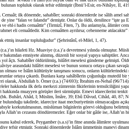
lunan topluluk olarak tefsir edilmiştir (İbnü’l-Esir, en-Nihâye, II, 419
 Cemaât; ilk dönemde, sahabîler; sonraki dönemlerde ise sâlih amel sah
 de yine “falan ve falandır” demiştir. Onlar da öldü, denilince “işte şu
i ilm ve ehl-i hadis cemaâttir” (Tirmizî, Fiten, 7). Bu anlamıyla, âlimler
ahmet eli cemaâtledir. Kim cemaâtten ayrılırsa; cehenneme atılacaktır” 
ak etmiş insanlar topluluğudur” (Şehristânî, el-Milel, 1, 47).
.a.)’ın hilafeti Hz. Muaviye (r.a.)’a devretmesi yılında olmuştur. Müslüm
 her bakımdan emniyete alınmış, düzenli bir sosyal yapıya sahiptiler. A
a yol âçtı. Sahabîler öldürülmüş, hilâfet meselesi gündeme gelmişti. Ö
Muâviye arasındaki hilâfet meselesi ve bunun sonucu ortaya çıkan savaşlar
olması ve İslâm kültürüyle tanışması sonucu, onların kültürlerindeki me
çurumlar ortaya çıkardı. Bunlara karşı sahâbîlerin çoğunluğu mutedil bir
lleri olarak, Abdullah b. Ömer (r.a.) (74/693); İbrahim en-Nehaî (96/
eler hakkında ilk defa merkezi zümrenin fikirlerinin temsilciliğini yapan
eri hakkında muayyen görüşler ileri sürmüştür. Emevi idarecilerini tenki
(bk. Buhâri, Ahâd, I; Müslim, İmâre, 39; Ebû Dâvud, Cihâd, 40, 87; Ne
te bulunduğu takdirde, idareciye itaat mecburiyetinin olmayacağını açı
bıyle korkutulmasının, müslüman bilginlerin görevi olduğunu belirtmişti
arıyla Allah’ın cezasını döndüremezler. Eğer onlar bir gâile ise, Allah’ın
susunu kabul ederek, Peygamber (s.a.s)’in fitne anında âlimlere uyulması
 diye tefsir etmiştir. Sonraki dönemlerde İslâm ümmetinin manevi dinamiğ