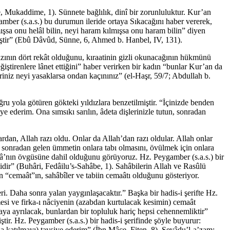
, Mukaddime, 1). Sünnete bağlılık, dinî bir zorunluluktur. Kur’an
ygamber (s.a.s.) bu durumun ileride ortaya Sıkacağını haber vererek,
mışsa onu helâl bilin, neyi haram kılmışsa onu haram bilin” diyen
miştir” (Ebû Dâvûd, Sünne, 6, Ahmed b. Hanbel, IV, 131).
azının dört rekât olduğunu, kıraatinin gizli okunacağının hükmünü
ğiştirenlere lânet ettiğini” haber verirken bir kadın “bunlar Kur’an da
iniz neyi yasaklarsa ondan kaçınınız” (el-Haşr, 59/7; Abdullah b.
u yola götüren gökteki yıldızlara benzetilmiştir. “İçinizde benden
ye ederim. Ona sımsıkı sarılın, âdeta dişlerinizle tutun, sonradan
rdan, Allah razı oldu. Onlar da Allah’dan razı oldular. Allah onlar
si, sonradan gelen ümmetin onlara tabı olmasını, övülmek için onlara
alâ’nın övgüsüne dahil olduğunu görüyoruz. Hz. Peygamber (s.a.s.) bir
ir” (Buhâri, Fedâilu’s-Sahâbe, 1). Sahâbilerin Allah ve Rasûlü
en “cemaât”ın, sahâbîler ve tabiin cemaâtı olduğunu gösteriyor.
ri. Daha sonra yalan yaygınlaşacaktır.” Başka bir hadis-i şerifte Hz.
mesi ve firka-ı nâciyenin (azabdan kurtulacak kesimin) cemaât
a ayrılacak, bunlardan bir topluluk hariç hepsi cehennemliktir”
r. Hz. Peygamber (s.a.s.) bir hadis-i şerifinde şöyle buyurur:
 katılmayı) tavsiye ederim” (İbn Mâce. Fiten. 8). Sevâdu’l-a’zam: