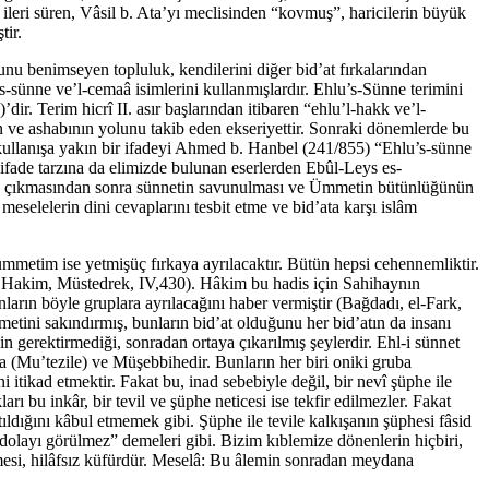
 ileri süren, Vâsil b. Ata’yı meclisinden “kovmuş”, haricilerin büyük
tir.
unu benimseyen topluluk, kendilerini diğer bid’at fırkalarından
s-sünne ve’l-cemaâ isimlerini kullanmışlardır. Ehlu’s-Sünne terimini
r. Terim hicrî II. asır başlarından itibaren “ehlu’l-hakk ve’l-
’in ve ashabının yolunu takib eden ekseriyettir. Sonraki dönemlerde bu
u kullanışa yakın bir ifadeyi Ahmed b. Hanbel (241/855) “Ehlu’s-sünne
 ifade tarzına da elimizde bulunan eserlerden Ebûl-Leys es-
rtaya çıkmasından sonra sünnetin savunulması ve Ümmetin bütünlüğünün
 meselelerin dini cevaplarını tesbit etme ve bid’ata karşı islâm
 ümmetim ise yetmişüç fırkaya ayrılacaktır. Bütün hepsi cehennemliktir.
5; Hakim, Müstedrek, IV,430). Hâkim bu hadis için Sahihaynın
ların böyle gruplara ayrılacağını haber vermiştir (Bağdadı, el-Fark,
metini sakındırmış, bunların bid’at olduğunu her bid’atın da insanı
n gerektirmediği, sonradan ortaya çıkarılmış şeylerdir. Ehl-i sünnet
ıla (Mu’tezile) ve Müşebbihedir. Bunların her biri oniki gruba
i itikad etmektir. Fakat bu, inad sebebiyle değil, bir nevî şüphe ile
ı bu inkâr, bir tevil ve şüphe neticesi ise tekfir edilmezler. Fakat
tıldığını kâbul etmemek gibi. Şüphe ile tevile kalkışanın şüphesi fâsid
olayı görülmez” demeleri gibi. Bizim kıblemize dönenlerin hiçbiri,
ilmesi, hilâfsız küfürdür. Meselâ: Bu âlemin sonradan meydana