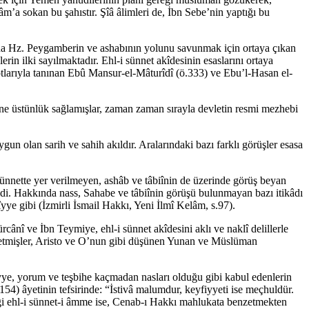
âm’a sokan bu şahıstır. Şîâ âlimleri de, İbn Sebe’nin yaptığı bu
asında Hz. Peygamberin ve ashabının yolunu savunmak için ortaya çıkan
erin ilki sayılmaktadır. Ehl-i sünnet akîdesinin esaslarını ortaya
tlarıyla tanınan Ebû Mansur-el-Mâturîdî (ö.333) ve Ebu’l-Hasan el-
lerine üstünlük sağlamışlar, zaman zaman sırayla devletin resmi mezhebi
un olan sarih ve sahih akıldır. Aralarındaki bazı farklı görüşler esasa
 sünnette yer verilmeyen, ashâb ve tâbiînin de üzerinde görüş beyan
ildi. Hakkında nass, Sahabe ve tâbiînin görüşü bulunmayan bazı itikâdı
îyye gibi (İzmirli İsmail Hakkı, Yeni İlmî Kelâm, s.97).
nî ve İbn Teymiye, ehl-i sünnet akîdesini aklı ve naklî delillerle
reddetmişler, Aristo ve O’nun gibi düşünen Yunan ve Müslüman
iyye, yorum ve teşbihe kaçmadan nasları olduğu gibi kabul edenlerin
/154) âyetinin tefsirinde: “İstivâ malumdur, keyfiyyeti ise meçhuldür.
tiği ehl-i sünnet-i âmme ise, Cenab-ı Hakkı mahlukata benzetmekten