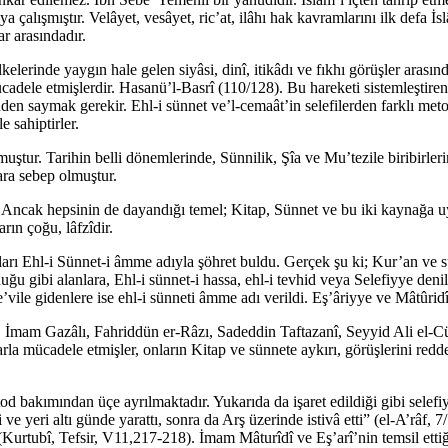
çalışmıştır. Velâyet, vesâyet, ric’at, ilâhı hak kavramlarını ilk defa İsl
r arasındadır.
lkelerinde yaygın hale gelen siyâsi, dinî, itikâdı ve fıkhı görüşler ar
mücadele etmişlerdir. Hasanü’l-Basrî (110/128). Bu hareketi sistemleştirenl
 saymak gerekir. Ehl-i sünnet ve’l-cemaât’in selefilerden farklı meto
 sahiptirler.
olmuştur. Tarihin belli dönemlerinde, Sünnilik, Şîa ve Mu’tezile biribir
ara sebep olmuştur.
r. Ancak hepsinin de dayandığı temel; Kitap, Sünnet ve bu iki kaynağa uyg
rın çoğu, lâfzîdir.
nraları Ehl-i Sünnet-i âmme adıyla şöhret buldu. Gerçek şu ki; Kur’an ve
uğu gibi alanlara, Ehl-i sünnet-i hassa, ehl-i tevhid veya Selefiyye den
’vile gidenlere ise ehl-i sünneti âmme adı verildi. Eş’âriyye ve Mâtûrid
İmam Gazâlı, Fahriddün er-Râzı, Sadeddin Taftazanî, Seyyid Ali el-Cürcâ
alarla mücadele etmişler, onların Kitap ve sünnete aykırı, görüşlerini 
od bakımından üçe ayrılmaktadır. Yukarıda da işaret edildiği gibi selef
yeri altı günde yarattı, sonra da Arş üzerinde istivâ etti” (el-A’râf, 7
 (Kurtubî, Tefsir, V11,217-218). İmam Mâturîdî ve Eş’arî’nin temsil et