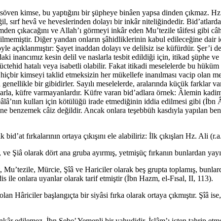
öven kimse, bu yaptığını bir şüpheye binâen yapsa dinden çıkmaz. Hz. Al
l, sırf hevâ ve heveslerinden dolayı bir inkâr niteliğindedir. Bid’atlard
en çıkacağını ve Allah’ı görmeyi inkâr eden Mu’tezile tâifesi gibi câhil
edilmemiştir. Diğer yandan onların şâhidliklerinin kabul edileceğine dai
 açıklanmıştır: Şayet inaddan dolayı ve delilsiz ise küfürdür. Şer’i deli
ki inancımız kesin delil ve naslarla tesbit edildiği için, itikad şüphe ve 
ehid hatalı veya isabetli olabilir. Fakat itikadi meselelerde bu hüküm geç
içbir kimseyi taklid etmeksizin her mükellefe inanılması vacip olan mes
a genellikle bir gibidirler. Sayılı meselelerde, aralarında küçük farklar var
ılarla, küfre varmayanlardır. Küfre varan bid’adlara örnek: Âlemin kadi
’nın kulları için kötülüğü irade etmediğinin iddia edilmesi gibi (İbn Âb
e benzemek câiz değildir. Ancak onlara teşebbüh kasdıyla yapılan benz
d’at fırkalarının ortaya çıkışını ele alabiliriz: İlk çıkışları Hz. Ali (r.a
 ve Şiâ olarak dört ana gruba ayırmış, yetmişüç fırkanın bunlardan yayıldı
u’tezile, Mürcie, Şîâ ve Hariciler olarak beş grupta toplamış, bunlardan
dis ile onlara uyanlar olarak tarif etmiştir (İbn Hazm, el-Fısal, II, 113).
 olan Hâriciler başlangıçta bir siyâsi fırka olarak ortaya çıkmıştır. Şîâ ise
 inkâr edilemez. İbn Sebe’ Yemenli bir yahudidir. İslâm’ı içten tahrip 