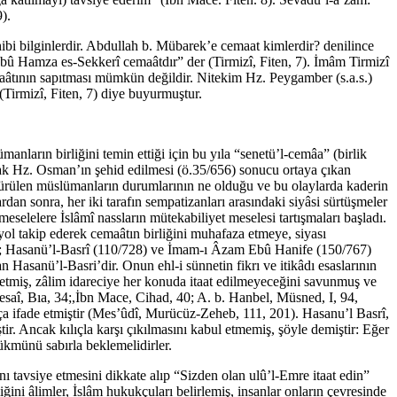
).
ibi bilginlerdir. Abdullah b. Mübarek’e cemaat kimlerdir? denilince
 Ebû Hamza es-Sekkerî cemaâtdır” der (Tirmizî, Fiten, 7). İmâm Tirmizî
 cemaâtının sapıtması mümkün değildir. Nitekim Hz. Peygamber (s.a.s.)
(Tirmizî, Fiten, 7) diye buyurmuştur.
anların birliğini temin ettiği için bu yıla “senetü’l-cemâa” (birlik
ncak Hz. Osman’ın şehid edilmesi (ö.35/656) sonucu ortaya çıkan
ldürülen müslümanların durumlarının ne olduğu ve bu olaylarda kaderin
dan sonra, her iki tarafın sempatizanları arasındaki siyâsi sürtüşmeler
selelere İslâmî nassların mütekabiliyet meselesi tartışmaları başladı.
 yol takip ederek cemaâtın birliğini muhafaza etmeye, siyası
714); Hasanü’l-Basrî (110/728) ve İmam-ı Âzam Ebû Hanife (150/767)
 Hasanü’l-Basri’dir. Onun ehl-i sünnetin fikrı ve itikâdı esaslarının
t etmiş, zâlim idareciye her konuda itaat edilmeyeceğini savunmuş ve
saî, Bıa, 34;,İbn Mace, Cihad, 40; A. b. Hanbel, Müsned, I, 94,
kça ifade etmiştir (Mes’ûdî, Murücüz-Zeheb, 111, 201). Hasanu’l Basrî,
r. Ancak kılıçla karşı çıkılmasını kabul etmemiş, şöyle demiştir: Eğer
 hükmünü sabırla beklemelidirler.
nı tavsiye etmesini dikkate alıp “Sizden olan ulû’l-Emre itaat edin”
ini âlimler, İslâm hukukçuları belirlemiş, insanlar onların çevresinde