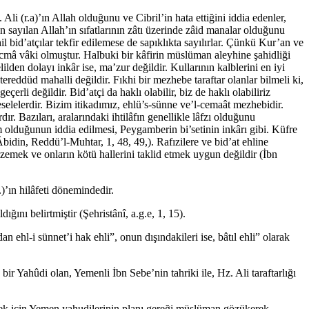
i (r.a)’ın Allah olduğunu ve Cibril’in hata ettiğini iddia edenler,
an sayılan Allah’ın sıfatlarının zâtı üzerinde zâid manalar olduğunu
 bid’atçılar tekfir edilemese de sapıklıkta sayılırlar. Çünkü Kur’an ve
r icmâ vâki olmuştur. Halbuki bir kâfirin müslüman aleyhine şahidliği
lden dolayı inkâr ise, ma’zur değildir. Kullarının kalblerini en iyi
tereddüd mahalli değildir. Fıkhi bir mezhebe taraftar olanlar bilmeli ki,
erli değildir. Bid’atçi da haklı olabilir, biz de haklı olabiliriz
elelerdir. Bizim itikadımız, ehlü’s-sünne ve’l-cemaât mezhebidir.
dır. Bazıları, aralarındaki ihtilâfın genellikle lâfzı olduğunu
m olduğunun iddia edilmesi, Peygamberin bi’setinin inkârı gibi. Küfre
idin, Reddü’l-Muhtar, 1, 48, 49,). Rafızilere ve bid’at ehline
emek ve onların kötü hallerini taklid etmek uygun değildir (İbn
.)’ın hilâfeti dönemindedir.
ğını belirtmiştir (Şehristânî, a.g.e, 1, 15).
 ehl-i sünnet’i hak ehli”, onun dışındakileri ise, bâtıl ehli” olarak
, bir Yahûdi olan, Yemenli İbn Sebe’nin tahriki ile, Hz. Ali taraftarlığı
etmek için Yemen yahudilerinin planı gereği müslüman gözükerek,