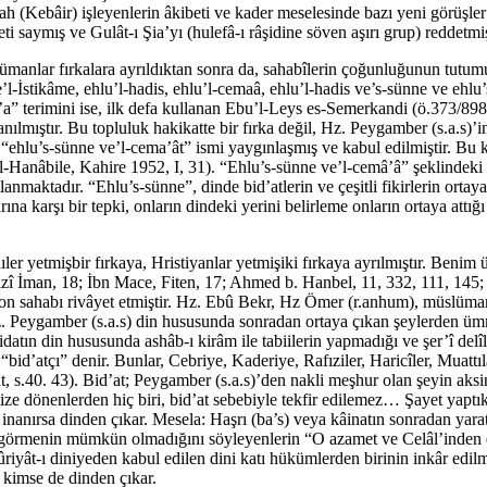
ah (Kebâir) işleyenlerin âkibeti ve kader meselesinde bazı yeni görüşler
eti saymış ve Gulât-ı Şia’yı (hulefâ-ı râşidine söven aşırı grup) reddetmiş
lümanlar fırkalara ayrıldıktan sonra da, sahabîlerin çoğunluğunun tutum
l-İstikâme, ehlu’l-hadis, ehlu’l-cemaâ, ehlu’l-hadis ve’s-sünne ve ehlu’
 terimini ise, ilk defa kullanan Ebu’l-Leys es-Semerkandi (ö.373/898)’di
anılmıştır. Bu topluluk hakikatte bir fırka değil, Hz. Peygamber (s.a.s)
an “ehlu’s-sünne ve’l-cema’ât” ismi yaygınlaşmış ve kabul edilmiştir. B
’l-Hanâbile, Kahire 1952, I, 31). “Ehlu’s-sünne ve’l-cemâ’â” şeklindeki
tlanmaktadır. “Ehlu’s-sünne”, dinde bid’atlerin ve çeşitli fikirlerin o
ına karşı bir tepki, onların dindeki yerini belirleme onların ortaya attığı
ler yetmişbir fırkaya, Hristiyanlar yetmişiki fırkaya ayrılmıştır. Benim
mizî İman, 18; İbn Mace, Fiten, 17; Ahmed b. Hanbel, 11, 332, 111, 14
n on sahabı rivâyet etmiştir. Hz. Ebû Bekr, Hz Ömer (r.anhum), müslüman
. Hz. Peygamber (s.a.s) din hususunda sonradan ortaya çıkan şeylerden üm
ın din hususunda ashâb-ı kirâm ile tabiilerin yapmadığı ve şer’î delîli
 “bid’atçı” denir. Bunlar, Cebriye, Kaderiye, Rafıziler, Haricîler, Muatt
t, s.40. 43). Bid’at; Peygamber (s.a.s)’den nakli meşhur olan şeyin aksin
e dönenlerden hiç biri, bid’at sebebiyle tekfir edilemez… Şayet yaptıklar
a inanırsa dinden çıkar. Mesela: Haşrı (ba’s) veya kâinatın sonradan yara
ı görmenin mümkün olmadığını söyleyenlerin “O azamet ve Celâl’inden d
rûriyât-ı diniyeden kabul edilen dini katı hükümlerden birinin inkâr ed
n kimse de dinden çıkar.