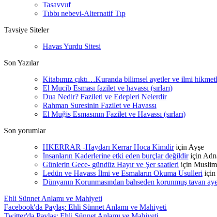
Tasavvuf
Tıbbı nebevi-Alternatif Tıp
Tavsiye Siteler
Havas Yurdu Sitesi
Son Yazılar
Kitabımız çıktı…Kuranda bilimsel ayetler ve ilmi hikmet
El Mucib Esması fazilet ve havassı (sırları)
Dua Nedir? Fazileti ve Edepleri Nelerdir
Rahman Suresinin Fazilet ve Havassı
El Muğis Esmasının Fazilet ve Havassı (sırları)
Son yorumlar
HKERRAR -Haydarı Kerrar Hoca Kimdir
için
Ayşe
İnsanların Kaderlerine etki eden burçlar değildir
için
Adn
Günlerin Gece- gündüz Hayır ve Şer saatleri
için
Muslim
Ledün ve Havass İlmi ve Esmaların Okuma Usulleri
içi
Dünyanın Korunmasından bahseden korunmuş tavan ayetle
Ehli Sünnet Anlamı ve Mahiyeti
Facebook'da Paylaş: Ehli Sünnet Anlamı ve Mahiyeti
Twitter'da Paylaş: Ehli Sünnet Anlamı ve Mahiyeti