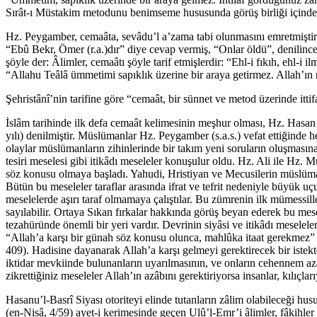
Sırât-ı Müstakim metodunu benimseme hususunda görüş birliği içinde bu
Hz. Peygamber, cemaâta, sevâdu’l a’zama tabi olunmasını emretmiştir.
“Ebû Bekr, Ömer (r.a.)dır” diye cevap vermiş, “Onlar öldü”, denilince
şöyle der: Âlimler, cemaâtı şöyle tarif etmişlerdir: “Ehl-i fıkıh, ehl-
“Allahu Teâlâ ümmetimi sapıklık üzerine bir araya getirmez. Allah’ın r
Şehristânî’nin tarifine göre “cemaât, bir sünnet ve metod üzerinde ittif
İslâm tarihinde ilk defa cemaât kelimesinin meşhur olması, Hz. Hasan (r
yılı) denilmiştir. Müslümanlar Hz. Peygamber (s.a.s.) vefat ettiğinde
olaylar müslümanların zihinlerinde bir takım yeni soruların oluşmasın
tesiri meselesi gibi itikâdı meseleler konuşulur oldu. Hz. Ali ile Hz. 
söz konusu olmaya başladı. Yahudi, Hristiyan ve Mecusilerin müslüman 
Bütün bu meseleler taraflar arasında ifrat ve tefrit nedeniyle büyük u
meselelerde aşırı taraf olmamaya çalıştılar. Bu zümrenin ilk mümessi
sayılabilir. Ortaya Sıkan fırkalar hakkında görüş beyan ederek bu mesel
tezahüründe önemli bir yeri vardır. Devrinin siyâsi ve itikâdı meselel
“Allah’a karşı bir günah söz konusu olunca, mahlûka itaat gerekmez” 
409). Hadisine dayanarak Allah’a karşı gelmeyi gerektirecek bir istek
iktidar mevkiinde bulunanların uyarılmasının, ve onların cehennem aza
zikrettiğiniz meseleler Allah’ın azâbını gerektiriyorsa insanlar, kılıçl
Hasanu’l-Basrî Siyası otoriteyi elinde tutanların zâlim olabileceği hu
(en-Nisâ, 4/59) ayet-i kerimesinde geçen Ulû’l-Emr’i âlimler, fâkihler