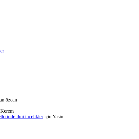
ler
an özcan
n
Kerem
rinde ilmi incelikler
için
Yasin