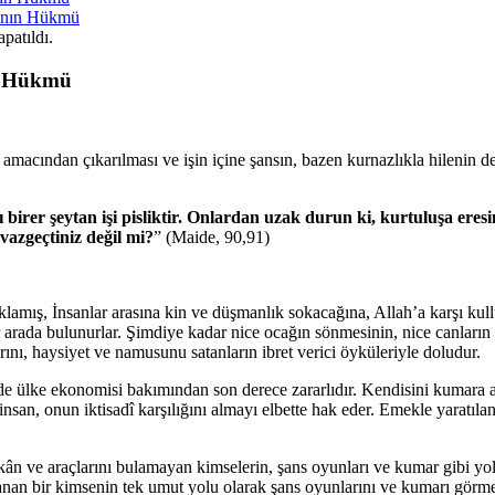
rının Hükmü
patıldı.
ın Hükmü
amacından çıkarılması ve işin içine şansın, bazen kurnazlıkla hilenin d
rı birer şeytan işi pisliktir. Onlardan uzak durun ki, kurtuluşa ere
vazgeçtiniz değil mi?
” (Maide, 90,91)
çıklamış, İnsanlar arasına kin ve düşmanlık sokacağına, Allah’a karşı kul
 arada bulunurlar. Şimdiye kadar nice ocağın sönmesinin, nice canların 
arını, haysiyet ve namusunu satanların ibret verici öyküleriyle doludur.
 ülke ekonomisi bakımından son derece zararlıdır. Kendisini kumara anga
san, onun iktisadî karşılığını almayı elbette hak eder. Emekle yaratılan
n ve araçlarını bulamayan kimselerin, şans oyunları ve kumar gibi yol
an bir kimsenin tek umut yolu olarak şans oyunlarını ve kumarı görmesi