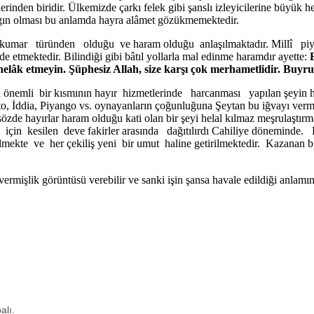
lerinden biridir. Ülkemizde çarkı felek gibi şanslı izleyicilerine bü­yük 
yaygın olması bu anlamda hayra alâmet gözükmemektedir.
de kumar türünden olduğu ve haram olduğu anlaşılmaktadır. Millî pi
de etmektedir. Bilindiği gibi bâtıl yollarla mal edinme haramdır ayette:
i helâk etmeyin. Şüphesiz Allah, size karşı çok merhametlidir. Buyr
lattan önemli bir kısmının hayır hizmetlerinde harcanması yapılan ş
o, İddia, Piyango vs. oynayanların çoğunluğuna Şeytan bu iğvayı verme
 sözde hayırlar haram olduğu kati olan bir şeyi helal kılmaz meşrulaş
bu iş için kesilen deve fakirler arasında dağıtılırdı Cahiliye dön
rülmekte ve her çekiliş yeni bir umut haline getirilmektedir. Kaza­nan 
vermişlik görüntüsü verebilir ve sanki işin şansa havale edildiği anlamı
alı.