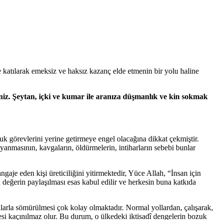
e katılarak emeksiz ve haksız kazanç elde etmenin bir yolu haline
siniz. Şeytan, içki ve kumar ile aranıza düşmanlık ve kin sokmak
luk görevlerini yerine getirmeye engel olacağına dikkat çekmiştir.
yanmasının, kavgaların, öldürmelerin, intiharların sebebi bunlar
je eden kişi üreticiliğini yitirmektedir, Yüce Allah, “İnsan için
 değerin paylaşılması esas kabul edilir ve herke­sin buna katkıda
larla sömürülmesi çok kolay olmaktadır. Normal yollardan, çalışarak,
 kaçınılmaz olur. Bu durum, o ülkedeki iktisadî dengelerin bo­zuk