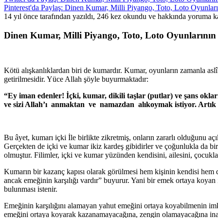
Pinterest'da Paylaş: Dinen Kumar, Milli Piyango, Toto, Loto Oyunla
14 yıl önce tarafından yazıldı, 246 kez okundu ve hakkında
yoruma ka
Dinen Kumar, Milli Piyango, Toto, Loto Oyunların
Kötü alışkanlıklardan biri de kumardır. Kumar, oyunların zamanla aslî 
getirilmesidir. Yüce Allah şöyle buyurmaktadır:
“Ey iman edenler! İçki, kumar, dikili taşlar (putlar) ve şans okla
ve sizi Al­lah’ı anmaktan ve namazdan alıkoymak istiyor. Artık 
Bu âyet, kumarı içki İle birlikte zikretmiş, onların zararlı olduğunu a
Gerçekten de içki ve kumar ikiz kardeş gibidirler ve çoğunlukla da bir
olmuş­tur. Filimler, içki ve kumar yüzünden kendisini, ailesini, çocukl
Kumarın bir kazanç kapısı olarak görülmesi hem kişinin kendisi hem de
ancak emeğinin karşılığı vardır” buyurur. Yani bir emek ortaya koyan in
bulunması istenir.
Emeğinin karşılığını alamayan yahut emeğini ortaya koyabilmenin imkâ
emeğini ortaya koyarak kazanamayacağına, zengin olamayacağına ina­n