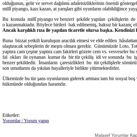
olduğunun, gelir ve servet dağılımı adaletsizliklerinin önemli gös­terge
millî piyango, kazı kazan, at yarışları gibi oyunların olabildiğince 
Bu konuda millî piyango ve benzeri şekilde yapılan çekilişlerin 
o kazanmaktadır. Böy­lece birileri hak edilmemiş, haksız bir kazanç el
Ancak karşılıklı rıza ile yapılan ticaretle olursa başka. Kendiniz
Buna bizzat yetkili kuruluşun aracılık etmesi ve elde edilen hâsı
ulaştıracak sebeplerin de meşru olması gerekir. Günümüzde Loto, Tot
yaptıra cam çeşme yaptıra cam fakirleri gözete cem vs. vesveseler bu
fal okları ile oynanan ku­mar da bir tür çekiliş idi ve sonunda 
benzer şekildedir. İnsanların çaresizlikleri bu tür çekilişlerle sö­mü
son umutlarını da yıkılan hayalleriyle birlikte yitirmektedirler.
Ülkemizde bu tür şans oyunlarının giderek artması tam bir sosyal boş 
hükmünde olduğundan haramdır.
Etiketler:
Yorumlar / Yorum yapın
Malasef Yorumlar Kap