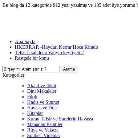
Bu blog da 12 kategoride 912 yazı yazılmış ve 185 adet üye yorumu 
Ana Sayfa
HKERRAR -Haydarı Kerrar Hoca Kimdir
Tefsir Usul dersi Vahyin keyfiyeti 2
Rastgele bir konu
Kategoriler
Akaid ve İtikat
Dini Makaleler
Fıkıh
Hadis ve Sünnet
Havass ve Dua
Kitaplar
Kuran Tefsir ve Surelerin Havassı
Manadan Esintiler
Rüya ve Yakaza
Sohbet -Videolar