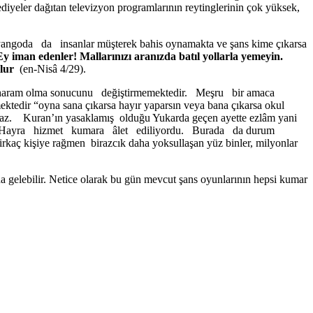
hediyeler dağıtan televizyon programlarının reytinglerinin çok yük­sek,
yangoda da insanlar müşterek bahis oynamakta ve şans kime çıkarsa
Ey iman edenler! Mallarınızı aranızda batıl yollarla yemeyin.
ulur
(en-Nisâ 4/29).
eyin haram olma sonucunu değiştirmemektedir. Meşru bir amaca
ktedir “oyna sana çıkarsa hayır yaparsın veya bana çıkarsa okul
tırmaz. Kuran’ın yasak­lamış olduğu Yukarda geçen ayette ezlâm yani
eminde. Hayra hizmet kumara âlet ediliyordu. Burada da durum
birkaç kişiye rağmen birazcık daha yoksullaşan yüz binler, milyon­lar
na gelebilir. Netice olarak bu gün mevcut şans oyunlarının hepsi kumar