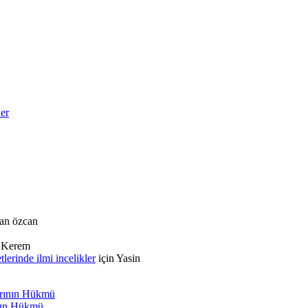
ler
an özcan
n
Kerem
rinde ilmi incelikler
için
Yasin
arının Hükmü
ının Hükmü