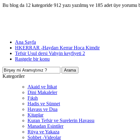
Bu blog da 12 kategoride 912 yazı yazılmış ve 185 adet üye yorumu 
Ana Sayfa
HKERRAR -Haydarı Kerrar Hoca Kimdir
Tefsir Usul dersi Vahyin keyfiyeti 2
Rastgele bir konu
Kategoriler
Akaid ve İtikat
Dini Makaleler
Fıkıh
Hadis ve Sünnet
Havass ve Dua
Kitaplar
Kuran Tefsir ve Surelerin Havassı
Manadan Esintiler
Rüya ve Yakaza
Sohbet -Videolar