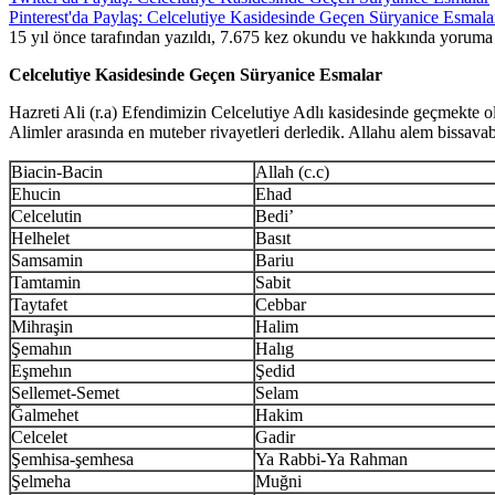
Pinterest'da Paylaş: Celcelutiye Kasidesinde Geçen Süryanice Esmala
15 yıl önce tarafından yazıldı, 7.675 kez okundu ve hakkında
yoruma 
Celcelutiye Kasidesinde Geçen Süryanice Esmalar
Hazreti Ali (r.a) Efendimizin Celcelutiye Adlı kasidesinde geçmekte olan
Alimler arasında en muteber rivayetleri derledik. Allahu alem bissavab
Biacin-Bacin
Allah (c.c)
Ehucin
Ehad
Celcelutin
Bedi’
Helhelet
Basıt
Samsamin
Bariu
Tamtamin
Sabit
Taytafet
Cebbar
Mihraşin
Halim
Şemahın
Halıg
Eşmehın
Şedid
Sellemet-Semet
Selam
Ğalmehet
Hakim
Celcelet
Gadir
Şemhisa-şemhesa
Ya Rabbi-Ya Rahman
Şelmeha
Muğni