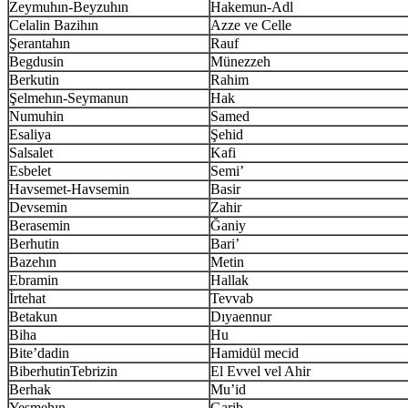
Zeymuhın-Beyzuhın
Hakemun-Adl
Celalin Bazihın
Azze ve Celle
Şerantahın
Rauf
Begdusin
Münezzeh
Berkutin
Rahim
Şelmehın-Seymanun
Hak
Numuhin
Samed
Esaliya
Şehid
Salsalet
Kafi
Esbelet
Semi’
Havsemet-Havsemin
Basir
Devsemin
Zahir
Berasemin
Ğaniy
Berhutin
Bari’
Bazehın
Metin
Ebramin
Hallak
İrtehat
Tevvab
Betakun
Dıyaennur
Biha
Hu
Bite’dadin
Hamidül mecid
BiberhutinTebrizin
El Evvel vel Ahir
Berhak
Mu’id
Yeşmehın
Garib