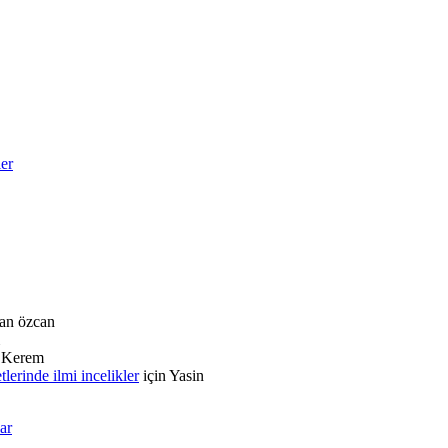
ler
an özcan
n
Kerem
rinde ilmi incelikler
için
Yasin
ar