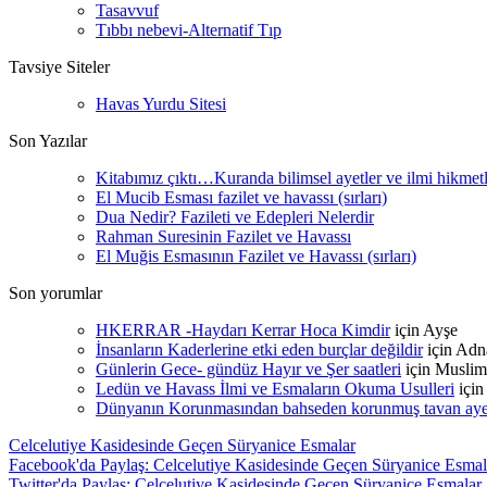
Tasavvuf
Tıbbı nebevi-Alternatif Tıp
Tavsiye Siteler
Havas Yurdu Sitesi
Son Yazılar
Kitabımız çıktı…Kuranda bilimsel ayetler ve ilmi hikmet
El Mucib Esması fazilet ve havassı (sırları)
Dua Nedir? Fazileti ve Edepleri Nelerdir
Rahman Suresinin Fazilet ve Havassı
El Muğis Esmasının Fazilet ve Havassı (sırları)
Son yorumlar
HKERRAR -Haydarı Kerrar Hoca Kimdir
için
Ayşe
İnsanların Kaderlerine etki eden burçlar değildir
için
Adn
Günlerin Gece- gündüz Hayır ve Şer saatleri
için
Muslim
Ledün ve Havass İlmi ve Esmaların Okuma Usulleri
içi
Dünyanın Korunmasından bahseden korunmuş tavan ayetle
Celcelutiye Kasidesinde Geçen Süryanice Esmalar
Facebook'da Paylaş: Celcelutiye Kasidesinde Geçen Süryanice Esmal
Twitter'da Paylaş: Celcelutiye Kasidesinde Geçen Süryanice Esmalar