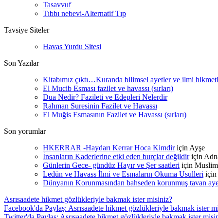
Tasavvuf
Tıbbı nebevi-Alternatif Tıp
Tavsiye Siteler
Havas Yurdu Sitesi
Son Yazılar
Kitabımız çıktı…Kuranda bilimsel ayetler ve ilmi hikmet
El Mucib Esması fazilet ve havassı (sırları)
Dua Nedir? Fazileti ve Edepleri Nelerdir
Rahman Suresinin Fazilet ve Havassı
El Muğis Esmasının Fazilet ve Havassı (sırları)
Son yorumlar
HKERRAR -Haydarı Kerrar Hoca Kimdir
için
Ayşe
İnsanların Kaderlerine etki eden burçlar değildir
için
Adn
Günlerin Gece- gündüz Hayır ve Şer saatleri
için
Muslim
Ledün ve Havass İlmi ve Esmaların Okuma Usulleri
içi
Dünyanın Korunmasından bahseden korunmuş tavan ayetle
Asrısaadete hikmet gözlükleriyle bakmak ister misiniz?
Facebook'da Paylaş: Asrısaadete hikmet gözlükleriyle bakmak ister mi
Twitter'da Paylaş: Asrısaadete hikmet gözlükleriyle bakmak ister misi