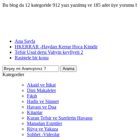
Bu blog da 12 kategoride 912 yazı yazılmış ve 185 adet üye yorumu 
Ana Sayfa
HKERRAR -Haydarı Kerrar Hoca Kimdir
Tefsir Usul dersi Vahyin keyfiyeti 2
Rastgele bir konu
Kategoriler
Akaid ve İtikat
Dini Makaleler
Fıkıh
Hadis ve Sünnet
Havass ve Dua
Kitaplar
Kuran Tefsir ve Surelerin Havassı
Manadan Esintiler
Rüya ve Yakaza
Sohbet -Videolar