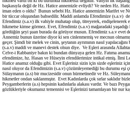
hikmeti vardı bil ki bu durumda hikmetsiz değildir. Vahyin ilk başlan
başkasıyla değil de Hz. Hatice annemizle evliydi? Ve neden Hz. Hati
iman eden o oldu? Bunun sebebi Hz. Hatice annemizin Marifet ve Nübüv
bir tüccar oluşundan bahsedilir. Maddi anlamda Efendimize (s.a.v) de
Efendimiz (s.a.v) ilk vahiyle muhatap olup, titreyerek, endişelenerek
hikmetse kimse görmez. Evet, Efendimiz (s.a.v) mağaradaki yaşadığı h
gördüğün şeyi şuan burada da görüyor musun. Efendimiz s.a.v evet dey
Annemiz bunun üzerine diyor ki sen cinlenmemiş ve mecnun olmamışsın
geçer. Şimdi bir melek ve cinin, şeytanın ayrımının nasıl yapılacağını 
(s.a.v) maddi ve manevi destek olsun diye. Ve Eşleri arasında Allahtan
Celve-i Rabbaniye bakın ki bundan dünyaya gelen Hz. Fatıma anamız hz.
efendimize, hz. Hasan ve Hüseyin efendilerimize intikal etmiş. İlmi 
Hatice anamız olduğu gibi. Evet Eşleriniz sizin için sizde eşleriniz iç
nasıl oluyor da Efendimizin (s.a.v) çözümleyemediği bu durumu eşi çö
Sülaymanın (a.s) bir mucizesidir onun hürmetinedir ve Hz. Süleymanın 
hikmetler ondan saklanmıştır. Evet Kadınlarda çok sırlar saklıdır bi
Peygamberlerin (a.s) hepsinin kadınlarla alakası vardır. Ve bazı Peyga
gözlükleriyle okumanız temennisi ve Eşlerinizi tamamlayan bir nur ka