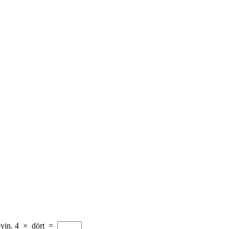
yin.
4
×
dört
=