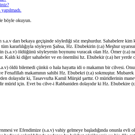
iniz?
 yapılmadı.
de böyle okuyun.
s.a.v darı bekaya geçişinde söylediği söz meşhurdur. Sahabelere ki
tüm kararlılığıyla söyleyen Şahsa, Hz. Ebubekirin (r.a) Meşhur uyarısı
izin (s.a.v) öldüğünü söyleyenin boynunu vuracak olan Hz. Ömer (r.a)
ur. Kaldı ki diğer sahabeler ve en önemlisi hz. Ebubekir (r.a) her yerde 
v) öldü bilemedi çünkü o hala hayatta idi o makamın bir cilvesi. Onun 
ye Fenafillah makamının sahibi Hz. Ebubekri (r.a) sokmuştur. Mubarek 
rden dolayıdır ki, Tasavvufta Kamil Mürşid şarttır. O müridlerinin mane
dir mürid için. Evet bu cilve-i Rabbaniden dolayıdır ki Hz. Ebubekire (r.
mesi ve Efendimize (s.a.v) vahiy gelmeye başladığında onunla evli olu