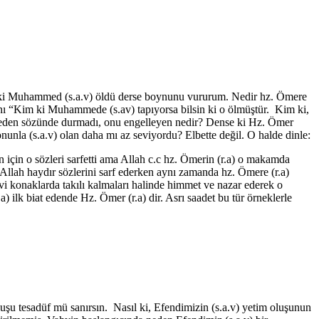
m ki Muhammed (s.a.v) öldü derse boynunu vururum. Nedir hz. Ömere
nı “Kim ki Muhammede (s.av) tapıyorsa bilsin ki o ölmüştür. Kim ki,
 neden sözünde durmadı, onu engelleyen nedir? Dense ki Hz. Ömer
onunla (s.a.v) olan daha mı az seviyordu? Elbette değil. O halde dinle:
için o sözleri sarfetti ama Allah c.c hz. Ömerin (r.a) o makamda
Allah haydır sözlerini sarf ederken aynı zamanda hz. Ömere (r.a)
vi konaklarda takılı kalmaları halinde himmet ve nazar ederek o
a) ilk biat edende Hz. Ömer (r.a) dir. Asrı saadet bu tür örneklerle
şu tesadüf mü sanırsın. Nasıl ki, Efendimizin (s.a.v) yetim oluşunun