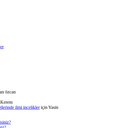
ler
an özcan
n
Kerem
rinde ilmi incelikler
için
Yasin
siniz?
niz?