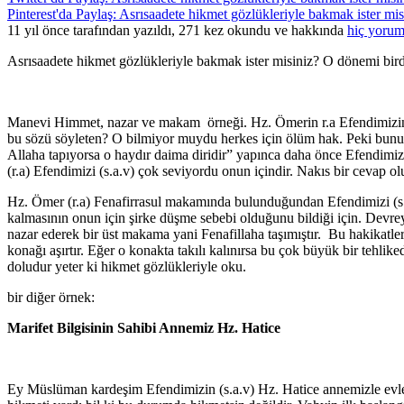
Pinterest'da Paylaş: Asrısaadete hikmet gözlükleriyle bakmak ister mis
11 yıl önce tarafından yazıldı, 271 kez okundu ve hakkında
hiç yorum
Asrısaadete hikmet gözlükleriyle bakmak ister misiniz? O dönemi bir
Manevi Himmet, nazar ve makam örneği. Hz. Ömerin r.a Efendimizin 
bu sözü söyleten? O bilmiyor muydu herkes için ölüm hak. Peki bunu 
Allaha tapıyorsa o haydır daima diridir” yapınca daha önce Efendim
(r.a) Efendimizi (s.a.v) çok seviyordu onun içindir. Nakıs bir cevap ol
Hz. Ömer (r.a) Fenafirrasul makamında bulunduğundan Efendimizi (s.a.
kalmasının onun için şirke düşme sebebi olduğunu bildiği için. Devre
nazar ederek bir üst makama yani Fenafillaha taşımıştır. Bu hakikatle
konağı aşırtır. Eğer o konakta takılı kalınırsa bu çok büyük bir tehlike
doludur yeter ki hikmet gözlükleriyle oku.
bir diğer örnek:
Marifet Bilgisinin Sahibi Annemiz Hz. Hatice
Ey Müslüman kardeşim Efendimizin (s.a.v) Hz. Hatice annemizle evlen