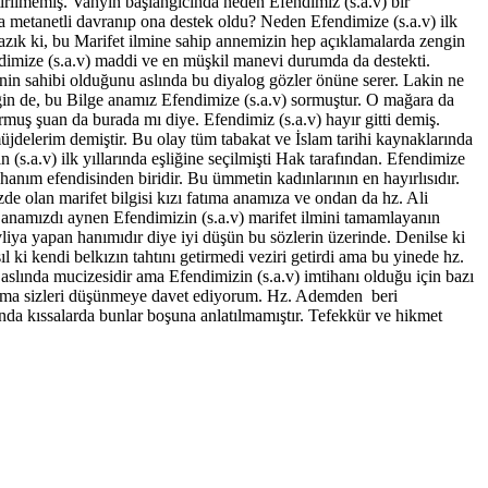
tirilmemiş. Vahyin başlangıcında neden Efendimiz (s.a.v) bir
 metanetli davranıp ona destek oldu? Neden Efendimize (s.a.v) ilk
azık ki, bu Marifet ilmine sahip annemizin hep açıklamalarda zengin
ndimize (s.a.v) maddi ve en müşkil manevi durumda da destekti.
inin sahibi olduğunu aslında bu diyalog gözler önüne serer. Lakin ne
ğin de, bu Bilge anamız Efendimize (s.a.v) sormuştur. O mağara da
uş şuan da burada mı diye. Efendimiz (s.a.v) hayır gitti demiş.
delerim demiştir. Bu olay tüm tabakat ve İslam tarihi kaynaklarında
 (s.a.v) ilk yıllarında eşliğine seçilmişti Hak tarafından. Efendimize
hanım efendisinden biridir. Bu ümmetin kadınlarının en hayırlısıdır.
de olan marifet bilgisi kızı fatıma anamıza ve ondan da hz. Ali
a anamızdı aynen Efendimizin (s.a.v) marifet ilmini tamamlayanın
evliya yapan hanımıdır diye iyi düşün bu sözlerin üzerinde. Denilse ki
i kendi belkızın tahtını getirmedi veziri getirdi ama bu yinede hz.
 aslında mucizesidir ama Efendimizin (s.a.v) imtihanı olduğu için bazı
m. Ama sizleri düşünmeye davet ediyorum. Hz. Ademden beri
randa kıssalarda bunlar boşuna anlatılmamıştır. Tefekkür ve hikmet