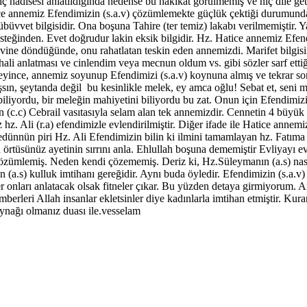
gıç hadisesi anlatıldığında nedense bu hakikat görülmemiş ve hiç dile ge
ce annemiz Efendimizin (s.a.v) çözümlemekte güçlük çektiği durumunda
vet bilgisidir. Ona boşuna Tahire (ter temiz) lakabı verilmemiştir. Y
steğinden. Evet doğrudur lakin eksik bilgidir. Hz. Hatice annemiz Efe
 evine döndüğünde, onu rahatlatan teskin eden annemizdi. Marifet bilgis
ali anlatması ve cinlendim veya mecnun oldum vs. gibi sözler sarf etti
ince, annemiz soyunup Efendimizi (s.a.v) koynuna almış ve tekrar sorm
, şeytanda değil bu kesinlikle melek, ey amca oğlu! Sebat et, seni müj
biliyordu, bir meleğin mahiyetini biliyordu bu zat. Onun için Efendimizin
 (c.c) Cebrail vasıtasıyla selam alan tek annemizdir. Cennetin 4 büyük 
 Ali (r.a) efendimizle evlendirilmiştir. Diğer ifade ile Hatice annemiz
Ledünnün piri Hz. Ali Efendimizin bilin ki ilmini tamamlayan hz. Fatım
in örtüsünüz ayetinin sırrını anla. Ehlullah boşuna dememiştir Evliyayı 
zümlemiş. Neden kendi çözememiş. Deriz ki, Hz.Süleymanın (a.s) nasıl k
(a.s) kulluk imtihanı gereğidir. Aynı buda öyledir. Efendimizin (s.a.v)
zler onları anlatacak olsak fitneler çıkar. Bu yüzden detaya girmiyoru
mberleri Allah insanlar ekletsinler diye kadınlarla imtihan etmiştir. Ku
ynağı olmanız duası ile.vesselam