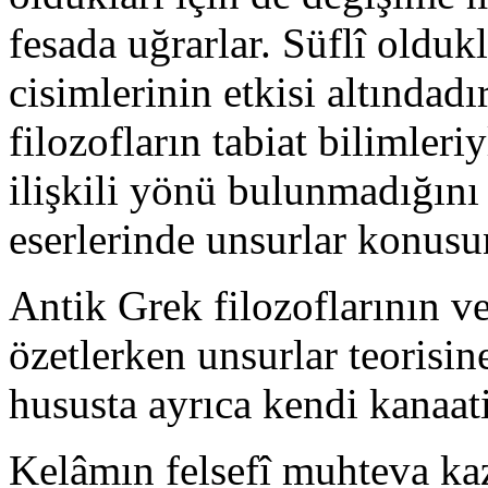
fesada uğ­rarlar. Süflî olduk
cisimlerinin etkisi altın­dad
filozofların tabiat bilimleriyl
ilişkili yönü bulun­madığını
eserlerinde unsurlar konusu
Antik Grek filozoflarının ve
özetlerken unsurlar te­orisin
hususta ayrıca kendi kanaat
Kelâmın felsefî muhteva ka