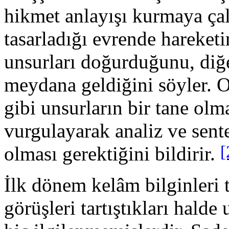
hikmet anlayışı kur­maya çal
tasarladığı evrende hareketin
unsurları doğurdu­ğunu, diğe
meydana geldiğini söyler. O
gibi unsur­ların bir tane ol
vurgulayarak analiz ve sent
[
olması gerektiği­ni bildirir.
İlk dönem kelâm bilginleri ta
görüşleri tartış­tıkları ha