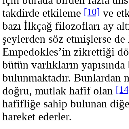
[10]
takdirde etkileme
ve et
bazı İlkçağ filozofla­rı ay 
şeylerden söz etmişlerse de
Empedokles’in zik­rettiği d
bütün varlıkların yapısında
bulunmaktadır. Bunlardan m
[14
doğru, mut­lak hafif olan
hafifliğe sahip bulunan diğe
hareket ederler.