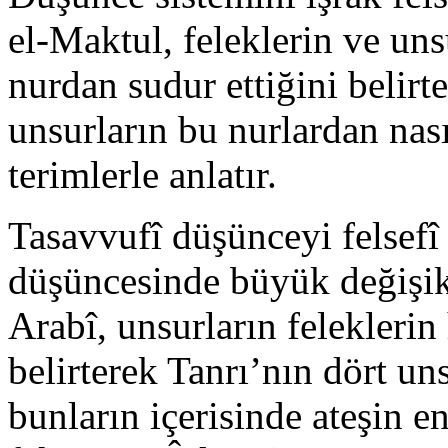
el-Maktul, felek­lerin ve uns
nurdan sudur ettiğini belirt
unsurların bu nur­lardan na
terimlerle anlatır.
Tasavvufî düşünceyi felsefî
düşüncesinde bü­yük değişik
Arabî, unsurların feleklerin
belirterek Tanrı’nın dört uns
bunların içerisinde ateşin 