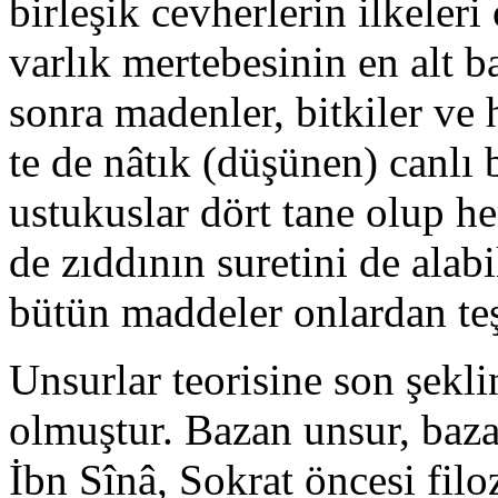
birleşik cevherlerin ilkeleri
varlık mertebesinin en alt b
sonra madenler, bitki­ler ve 
te de nâtık (düşünen) canlı 
ustukuslar dört tane olup he
de zıddının suretini de alabi
bütün maddeler onlardan te
Unsurlar teorisine son şekli
olmuştur. Bazan unsur, baza
İbn Sînâ, Sokrat öncesi filoz