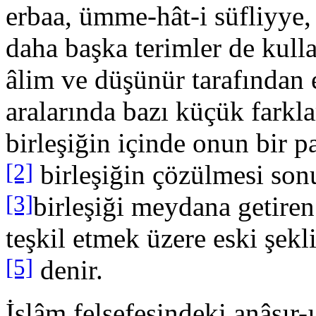
erbaa, ümme-hât-i süfliyye,
daha başka terimler de kulla
âlim ve düşü­nür tarafından 
aralarında bazı küçük farkla
birleşiğin içinde onun bir p
[2]
birleşiğin çözülmesi so­
[3]
birleşiği meydana geti­re
teşkil etmek üzere eski şekl
[5]
denir.
İslâm felsefesindeki anâsır-ı