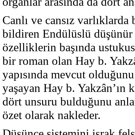
organlar arasında da dört an
Canlı ve cansız varlıklarda
bildiren Endü­lüslü düşünür
özelliklerin başında ustukusl
bir roman olan Hay b. Yak
yapısında mevcut olduğu­nu 
yaşa­yan Hay b. Yakzân’ın k
dört unsuru bulduğunu anlat
özet olarak nakleder.
Düşünce sistemini işrak fels