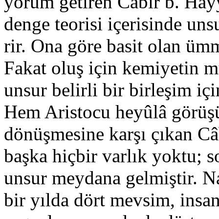
yorum getiren Câbir b. Hayy
denge teorisi içerisin­de un
rir. Ona göre basit olan ü
Fakat oluş için kemiyetin m
unsur belirli bir birleşim içi
Hem Aristocu heyûlâ görüşün
dönüşmesine karşı çı­kan Câ
başka hiçbir varlık yoktu; s
unsur meyda­na gelmiştir. Na
bir yılda dört mevsim, insa