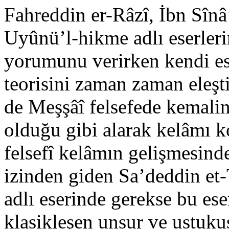
Fahreddin er-Râzî, İbn Sînâ’
Uyûnü’l-hikme adlı eserleri
yorumunu verir­ken kendi es
teorisini zaman zaman eleşti
de Meşşâî felse­fede kemalin
olduğu gibi alarak kelâmı ko
felsefî kelâ­mın gelişmesin
izinden giden Sa’deddin et-
adlı eserin­de gerekse bu es
klasikleşen unsur ve ustukus