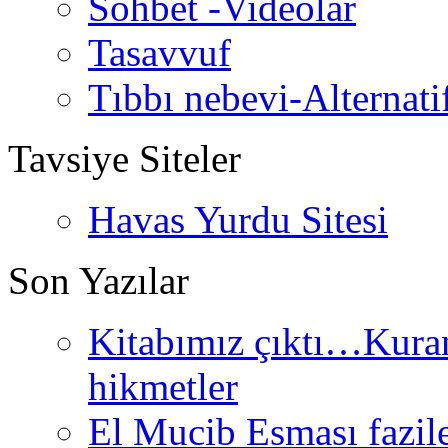
Sohbet -Videolar
Tasavvuf
Tıbbı nebevi-Alternati
Tavsiye Siteler
Havas Yurdu Sitesi
Son Yazılar
Kitabımız çıktı…Kurand
hikmetler
El Mucib Esması fazilet