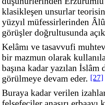
düşünürlerinden Erzu­ruml
klasikleşen unsurlar teorisi
yüzyıl müfessirlerinden Âlûs
görüşler doğrultusunda açık
Kelâmı ve tasavvufi muhteva
bir mazmun olarak kullanılan
başına kadar yazılan İslâm d
[27]
görülmeye devam eder.
Buraya kadar verilen izahla
felsefeciler anasırı erbaayı