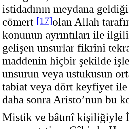
istidadının meyda­na geldiğ
[17]
cömert
olan Allah tara­f
konunun ay­rıntıları ile ilgil
gelişen unsurlar fikrini tekr
maddenin hiçbir şekil­de i
unsurun veya ustukusun orta
tabiat veya dört keyfiyet ile
daha sonra Aristo’nun bu ko
Mistik ve bâtınî kişiliğiyle