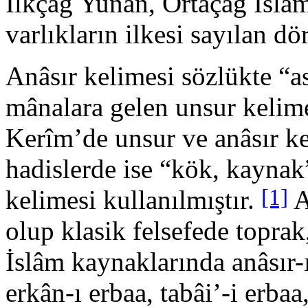
İlkçağ Yunan, Ortaçağ İslam 
varlıkların ilkesi sayılan d
Anâsır kelimesi sözlükte “ası
mânalara gelen unsur kelim
Kerîm’de unsur ve anâsır ke
hadislerde ise “kök, kay­nak
[1]
ke­limesi kullanılmıştır.
A
olup klasik felsefede toprak,
İslâm kaynakların­da anâsır-ı
erkân-ı erbaa, tabâi’-i erb