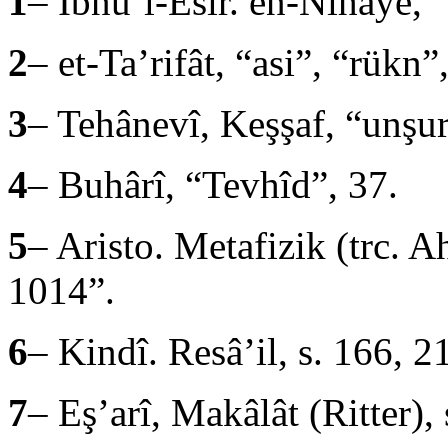
1
– İbnü’l-Esîr. en-Nihâye, 
2
– et-Ta’rifât, “asi”, “rükn”
3
– Tehânevî, Keşşaf, “unşu
4
– Buhârî, “Tevhîd”, 37.
5
– Aristo. Metafizik (trc. A
1014”.
6
– Kindî. Resâ’il, s. 166, 2
7
– Eş’arî, Makâlât (Ritter),