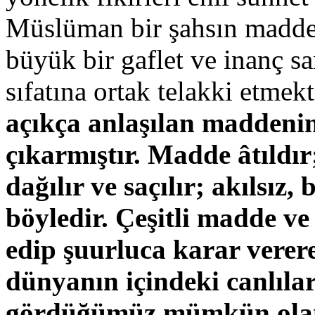
Müslüman bir şahsın madden
büyük bir gaflet ve inanç s
sıfatına ortak telakki etmekt
açıkça anlaşılan maddenin 
çıkarmıştır. Madde âtıldır;
dağılır ve saçılır; akılsız,
böyledir. Çeşitli madde ve 
edip şuurluca karar verer
dünyanın içindeki canlıla
gördüğümüz mümkün olan