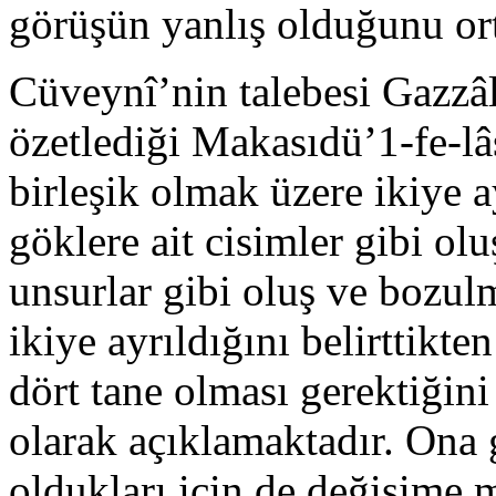
gö­rüşün yanlış olduğunu or
Cüveynî’nin talebesi Gazzâlî,
özetlediği Makasıdü’1-fe-lâ
birleşik olmak üzere ikiye ay
göklere ait cisimler gibi o
un­surlar gibi oluş ve bozul
ikiye ayrıldığını belirt­tikt
dört tane olması gerektiğini 
olarak açıklamak­tadır. Ona 
oldukları için de değişime 