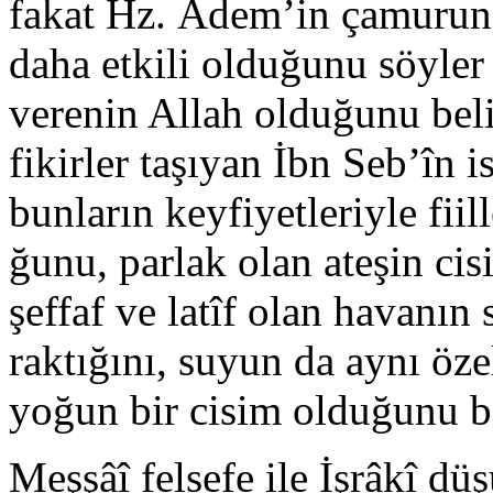
fakat Hz. Âdem’in çamurund
daha etkili olduğunu söyler 
verenin Al­lah olduğunu belir
fikirler taşıyan İbn Seb’în 
bunların keyfiyetleriyle fii
ğunu, parlak olan ateşin cis
şeffaf ve latîf olan havanın
raktığını, suyun da aynı özell
yoğun bir cisim olduğunu bel
Meşşâî felsefe ile İşrâkî düş