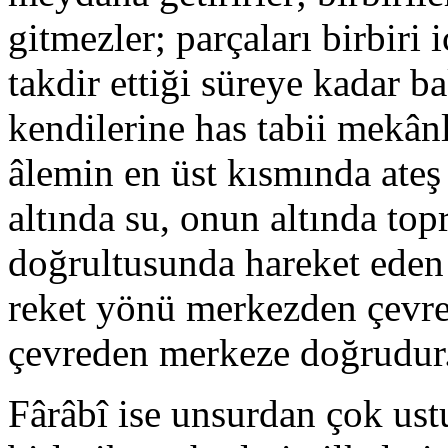
gitmez­ler; parçaları birbiri i
takdir ettiği süreye ka­dar b
kendilerine has tabii mekânl
âlemin en üst kısmında ateş
al­tında su, onun altında top
doğrultusunda hareket eden 
reket yönü merkezden çevre
çevreden merkeze doğ­rudur
Fârâbî ise unsurdan çok ust