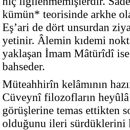
hiç ilgilenmemişlerdir. Sa
kümün* teorisinde arkhe ola
Eş’ari de dört unsurdan zi­y
ye­tinir. Âlemin kıdemi nok
yaklaşan İmam Mâtürîdî ise 
bah­seder.
Müteahhirîn kelâmının hazır
Cüveynî filozofların he­yûl
görüş­lerine temas ettikten 
olduğunu ileri sürdükle­rini 