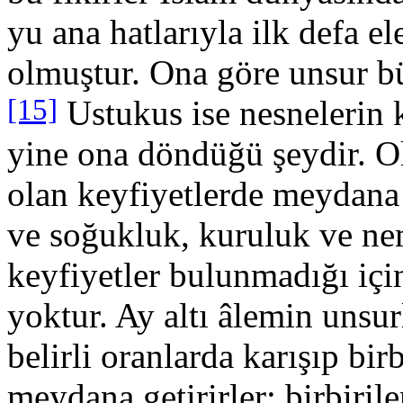
yu ana hatlarıyla ilk defa e
olmuştur. Ona göre unsur büt
[15]
Ustukus ise nesnelerin 
yine ona dön­düğü şeydir. O
olan keyfiyetlerde meydana g
ve soğukluk, kuruluk ve nem
keyfiyetler bulunmadığı içi
yoktur. Ay altı âle­min unsur
belirli oranlarda karışıp birb
meydana getirirler; birbiri