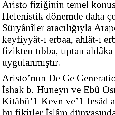
Aristo fiziğinin temel konus
Helenistik dönemde daha ç
Süryânîler aracılığıyla Arapç
keyfiyyât-ı erbaa, ahlât-ı er­
fizikten tıbba, tıptan ahlâka
uygulanmıştır.
Aristo’nun De Ge Generation
İshak b. Huneyn ve Ebû Os
Kitâbü’1-Kevn ve’1-fesâd a
bu fikirler İslâm dün­yasınd