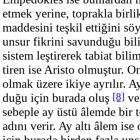
etmek yerine, toprakla birli
maddesini teşkil ettiğini sö
unsur fikrini savunduğu bil
sistem leştirerek ta­biat bil
tiren ise Aristo olmuştur. On
olmak üzere ikiye ayrılır. A
[8]
duğu için burada oluş
ve
sebeple ay üstü âlemde bir t
adını verir. Ay altı âlem is
için burada birden fazla un