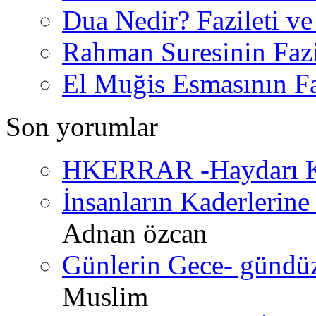
Dua Nedir? Fazileti ve
Rahman Suresinin Fazi
El Muğis Esmasının Faz
Son yorumlar
HKERRAR -Haydarı Ke
İnsanların Kaderlerine 
Adnan özcan
Günlerin Gece- gündüz 
Muslim