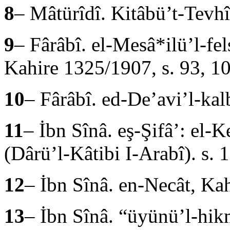
8
– Mâtürîdî. Kitâbü’t-Tevhî
9
– Fârâbî. el-Mesâ*ilü’l-fe
Kahi­re 1325/1907, s. 93, 1
10
– Fârâbî. ed-De’avi’l-kal
11
– İbn Sînâ. eş-Şifâ’: el-K
(Dârü’l-Kâtibi I-Arabî). s. 
12
– İbn Sînâ. en-Necât, Ka­
13
– İbn Sînâ. “üyünü’l-hi