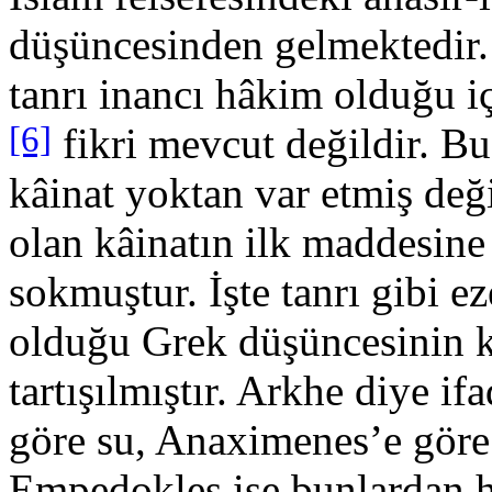
düşüncesinden gel­mektedir
tanrı inancı hâkim olduğu i
[6]
fikri mevcut değildir. Bu
kâinat yoktan var etmiş değil
olan kâinatın ilk maddesine
sokmuştur. İşte tanrı gibi e
olduğu Grek düşüncesinin 
tartışılmıştır. Arkhe diye i
göre su, Anaximenes’e göre 
Empedokles ise bunlardan he