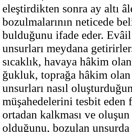
eleştirdik­ten sonra ay altı 
bozulmalarının neticede bel
bulduğunu ifade eder. Evâil 
unsurları meydana getirirle
sıcaklık, havaya hâ­kim ola
ğukluk, toprağa hâkim olan 
unsurları nasıl oluş­turduğu
müşahedelerini tesbit eden f
ortadan kalkma­sı ve oluşun 
olduğunu, bozulan unsurda 