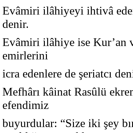
Evâmiri ilâhiyeyi ihtivâ ed
denir.
Evâmiri ilâhiye ise Kur’an 
emirlerini
icra edenlere de şeriatcı deni
Mefhârı kâinat Rasûlü ekrem
efendimiz
buyurdular: “Size iki şey b