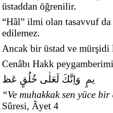
üstaddan öğrenilir.
“Hâl” ilmi olan tasavvuf da
edilemez.
Ancak bir üstad ve mürşidi 
Cenâbı Hakk peygamberimiz
يمٍ وَاِنَّكَ لَعَلٰى خُلُقٍ عَظ
“Ve muhakkak sen yüce bir 
Sûresi, Âyet 4