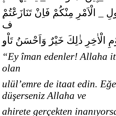
ف
۪وْمِ الْاٰخِرِ ذٰلِكَ خَيْرٌ وَاَحْسَنُ تَاْو
“Ey îman edenler! Allaha i
olan
ulül’emre de itaat edin. Eğ
düşerseniz Allaha ve
ahirete gerçekten inanıyor