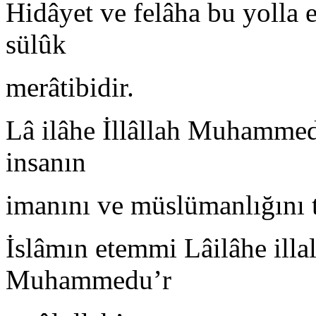
Hidâyet ve felâha bu yolla er
sülûk
merâtibidir.
Lâ ilâhe İllâllah Muhammedu
insanın
imanını ve müslümanlığını te
İslâmın etemmi Lâilâhe ill
Muhammedu’r