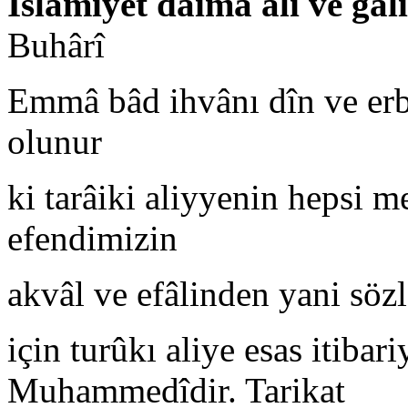
İslâmiyet dâima âli ve gâl
Buhârî
Emmâ bâd ihvânı dîn ve erbâ
olunur
ki tarâiki aliyyenin hepsi 
efendimizin
akvâl ve efâlinden yani söz
için turûkı aliye esas itibar
Muhammedîdir. Tarikat