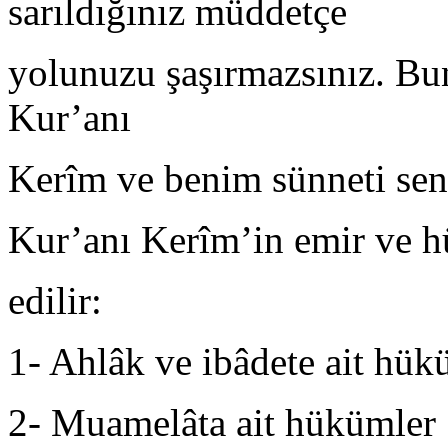
sarıldığınız müddetçe
yolunuzu şaşırmazsınız. Bun
Kur’anı
Kerîm ve benim sünneti se
Kur’anı Kerîm’in emir ve 
edilir:
1‐ Ahlâk ve ibâdete ait hük
2‐ Muamelâta ait hükümler