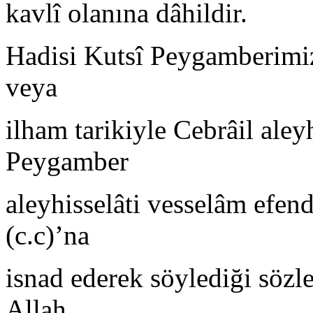
kavlî olanına dâhildir.
Hadisi Kutsî Peygamberimiz
veya
ilham tarikiyle Cebrâil aleyh
Peygamber
aleyhisselâti vesselâm efen
(c.c)’na
isnad ederek söylediği sözle
Allah