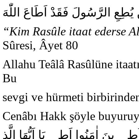
يُطِعِ الرَّسُولَ فَقَدْ اَطَاعَ اللّٰهَ
“Kim Rasûle itaat ederse A
Sûresi, Âyet 80
Allahu Teâlâ Rasûlüne itaatı
Bu
sevgi ve hürmeti birbirinde
Cenâbı Hakk şöyle buyuruy
۪_ ۪ينَ اٰمَنُوا اَط _ يَا اَيُّهَا الَّذ