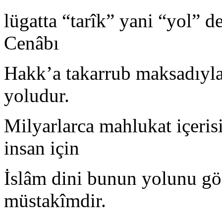
lügatta “tarîk” yani “yol” de
Cenâbı
Hakk’a takarrub maksadıyla 
yoludur.
Milyarlarca mahlukat içeris
insan için
İslâm dini bunun yolunu gös
müstakîmdir.