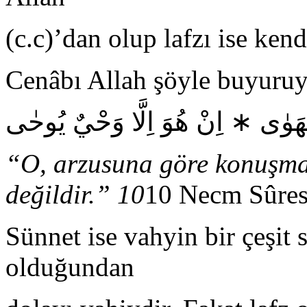
(c.c)’dan olup lafzı ise kend
Cenâbı Allah şöyle buyuruy
هَوٰى ∗ اِنْ هُوَ اِلَّا وَحْيٌ يُوحٰى
“O, arzusuna göre konuşma
değildir.” 10
10 Necm Sûres
Sünnet ise vahyin bir çeşit
olduğundan