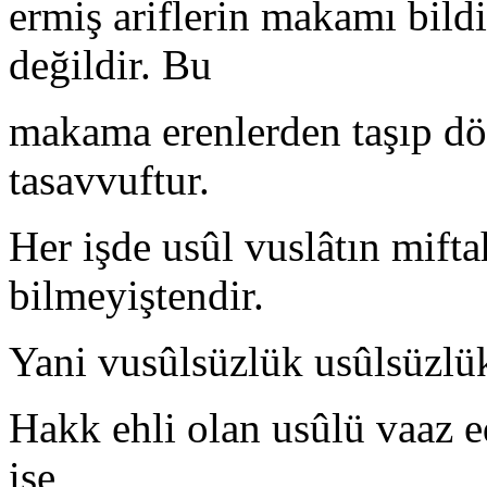
ermiş ariflerin makamı bil
değildir. Bu
makama erenlerden taşıp dök
tasavvuftur.
Her işde usûl vuslâtın mifta
bilmeyiştendir.
Yani vusûlsüzlük usûlsüzlük
Hakk ehli olan usûlü vaaz ed
ise