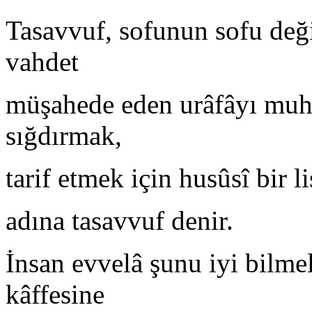
Tasavvuf, sofunun sofu deği
vahdet
müşahede eden urâfâyı muha
sığdırmak,
tarif etmek için husûsî bir 
adına tasavvuf denir.
İnsan evvelâ şunu iyi bilmel
kâffesine