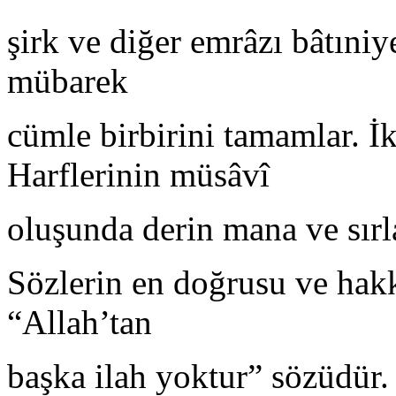
şirk ve diğer emrâzı bâtıniye
mübarek
cümle birbirini tamamlar. İki
Harflerinin müsâvî
oluşunda derin mana ve sırla
Sözlerin en doğrusu ve hakk 
“Allah’tan
başka ilah yoktur” sözüdür.