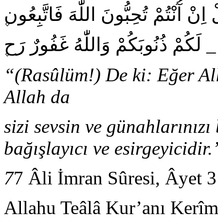
۪اِنْ آُنْتُمْ تُحِبُّونَ اللّٰهَ فَاتَّبِعُون
۪ لَكُمْ ذُنُوبَكُمْ وَاللّٰهُ غَفُورٌ رَح
“(Rasûlüm!) De ki: Eğer All
Allah da
sizi sevsin ve günahlarınızı
bağışlayıcı ve esirgeyicidir.
7
7 Âli İmran Sûresi, Âyet 
Allahu Teâlâ Kur’anı Kerîm