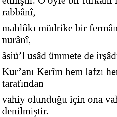
etmiştir. O öyle bir furkânı
rabbânî,
mahlûkı müdrike bir fermân
nurânî,
âsiü’l usâd ümmete de irşâdı
Kur’anı Kerîm hem lafzı he
tarafından
vahiy olunduğu için ona va
denilmiştir.