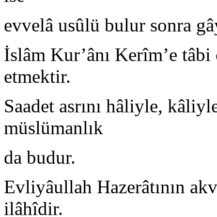
evvelâ usûlü bulur sonra gâ
İslâm Kur’ânı Kerîm’e tâbi 
etmektir.
Saadet asrını hâliyle, kâliy
müslümanlık
da budur.
Evliyâullah Hazerâtının akvâ
ilâhîdir.