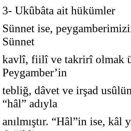
3‐ Ukûbâta ait hükümler
Sünnet ise, peygamberimizi
Sünnet
kavlî, fiilî ve takrirî olmak
Peygamber’in
tebliğ, dâvet ve irşad usûl
“hâl” adıyla
anılmıştır. “Hâl”in ise, kâl