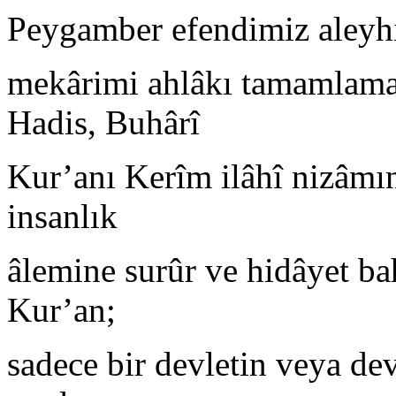
Peygamber efendimiz aleyhi
mekârimi ahlâkı tamamlamak
Hadis, Buhârî
Kur’anı Kerîm ilâhî nizâmın
insanlık
âlemine surûr ve hidâyet ba
Kur’an;
sadece bir devletin veya dev