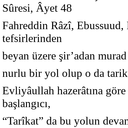
Sûresi, Âyet 48
Fahreddin Râzî, Ebussuud, H
tefsirlerinden
beyan üzere şir’adan murad
nurlu bir yol olup o da tarika
Evliyâullah hazerâtına göre
başlangıcı,
“Tarîkat” da bu yolun devam