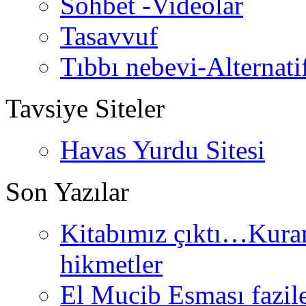
Sohbet -Videolar
Tasavvuf
Tıbbı nebevi-Alternati
Tavsiye Siteler
Havas Yurdu Sitesi
Son Yazılar
Kitabımız çıktı…Kurand
hikmetler
El Mucib Esması fazilet