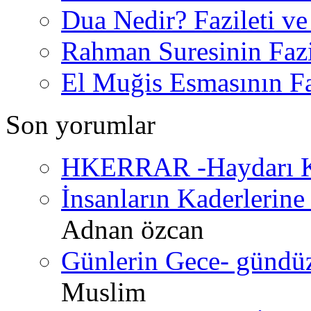
Dua Nedir? Fazileti ve
Rahman Suresinin Fazi
El Muğis Esmasının Faz
Son yorumlar
HKERRAR -Haydarı Ke
İnsanların Kaderlerine 
Adnan özcan
Günlerin Gece- gündüz 
Muslim