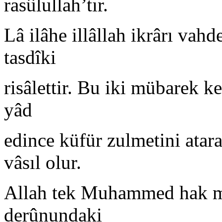
rasûlullah’tır.
Lâ ilâhe illâllah ikrârı va
tasdîki
risâlettir. Bu iki mübarek k
yâd
edince küfür zulmetini atara
vâsıl olur.
Allah tek Muhammed hak meâ
derûnundaki