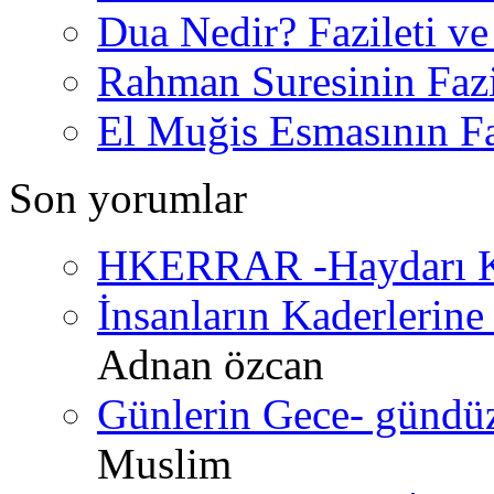
Dua Nedir? Fazileti ve
Rahman Suresinin Fazi
El Muğis Esmasının Faz
Son yorumlar
HKERRAR -Haydarı Ke
İnsanların Kaderlerine 
Adnan özcan
Günlerin Gece- gündüz 
Muslim