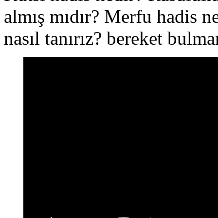
almış mıdır? Merfu hadis ne
nasıl tanırız? bereket bulma