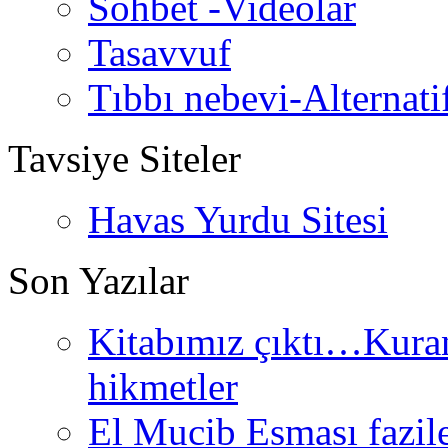
Sohbet -Videolar
Tasavvuf
Tıbbı nebevi-Alternati
Tavsiye Siteler
Havas Yurdu Sitesi
Son Yazılar
Kitabımız çıktı…Kurand
hikmetler
El Mucib Esması fazilet