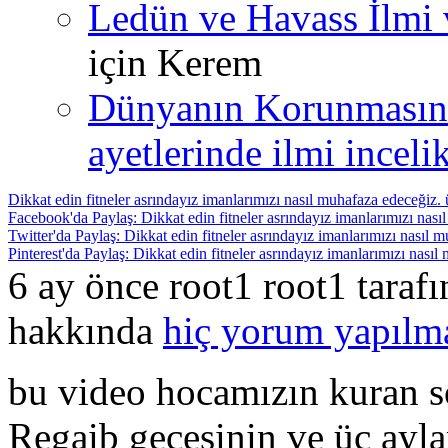
Ledün ve Havass İlmi 
için
Kerem
Dünyanın Korunmasın
ayetlerinde ilmi incelik
Dikkat edin fitneler asrındayız imanlarımızı nasıl muhafaza edeceğiz. 
Facebook'da Paylaş: Dikkat edin fitneler asrındayız imanlarımızı nası
Twitter'da Paylaş: Dikkat edin fitneler asrındayız imanlarımızı nasıl 
Pinterest'da Paylaş: Dikkat edin fitneler asrındayız imanlarımızı nasıl
6 ay önce root1 root1 taraf
hakkında
hiç yorum yapılm
bu video hocamızın kuran so
Regaib gecesinin ve üç ayla