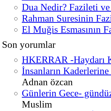
Dua Nedir? Fazileti ve
Rahman Suresinin Fazi
El Muğis Esmasının Faz
Son yorumlar
HKERRAR -Haydarı Ke
İnsanların Kaderlerine 
Adnan özcan
Günlerin Gece- gündüz 
Muslim