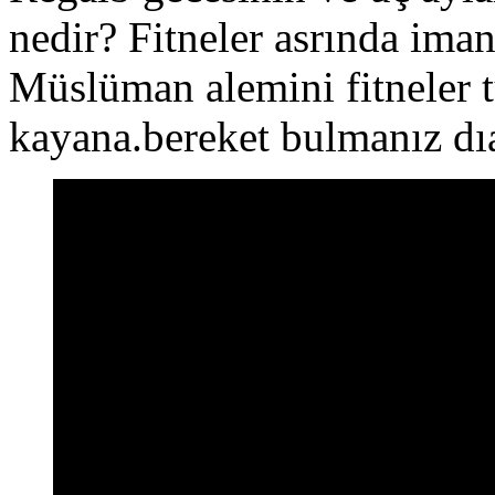
nedir? Fitneler asrında ima
Müslüman alemini fitneler t
kayana.bereket bulmanız dı