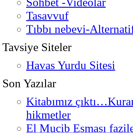
Sohbet -Videolar
Tasavvuf
Tıbbı nebevi-Alternati
Tavsiye Siteler
Havas Yurdu Sitesi
Son Yazılar
Kitabımız çıktı…Kurand
hikmetler
El Mucib Esması fazilet