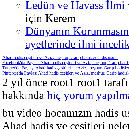
Ledün ve Havass İlmi 
için
Kerem
Dünyanın Korunmasın
ayetlerinde ilmi incelik
Ahad hadis çeşitleri ve Aziz, meşhur, Garip hadisler hadis usulü
Facebook'da Paylaş: Ahad hadis çeşitleri ve Aziz, meşhur, Garip hadis
Twitter'da Paylaş: Ahad hadis çeşitleri ve Aziz, meşhur, Garip hadisle
Pinterest'da Paylaş: Ahad hadis çeşitleri ve Aziz, meşhur, Garip hadisl
2 yıl önce root1 root1 tara
hakkında
hiç yorum yapılm
bu video hocamızın hadis us
Ahad hadis ve çeşitleri nele