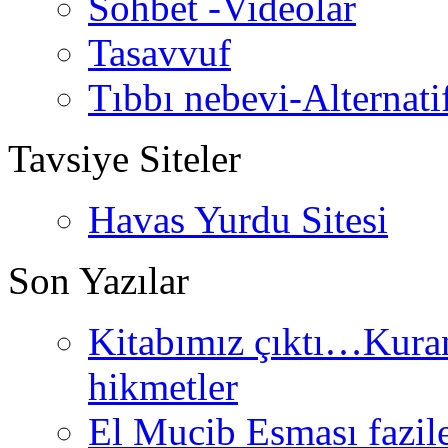
Sohbet -Videolar
Tasavvuf
Tıbbı nebevi-Alternati
Tavsiye Siteler
Havas Yurdu Sitesi
Son Yazılar
Kitabımız çıktı…Kurand
hikmetler
El Mucib Esması fazilet