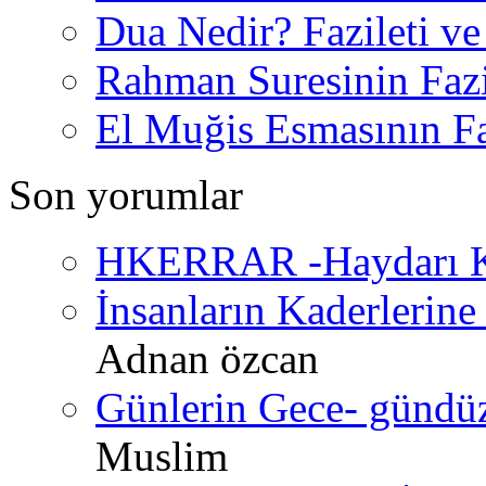
Dua Nedir? Fazileti ve
Rahman Suresinin Fazi
El Muğis Esmasının Faz
Son yorumlar
HKERRAR -Haydarı Ke
İnsanların Kaderlerine 
Adnan özcan
Günlerin Gece- gündüz 
Muslim